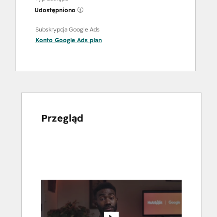
Udostępniono
Subskrypcja Google Ads
Konto Google Ads
plan
Przegląd
Użyj
klawiszy
strzałek,
aby
przeglądać
inne
elementy