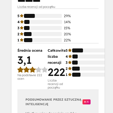
Liczba recenzji od początku
5
29%
4
14%
3
15%
2
20%
1
22%
Średnia ocena
Całkowita
5
3,1
liczba
4
recenzji
3
222
2
1
Na podstawie 222
ocen
Liczba
recenzji od
początku
PODSUMOWANIE PRZEZ SZTUCZNĄ
AI
INTELIGENCJĘ