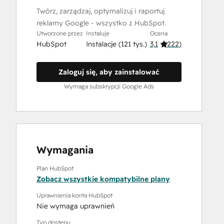
Twórz, zarządzaj, optymalizuj i raportuj
reklamy Google - wszystko z HubSpot.
Utworzone przez
Instaluje
Ocena
HubSpot
Instalacje (121 tys.)
3,1
(
222
)
Zaloguj się, aby zainstalować
Wymaga subskrypcji Google Ads
Wymagania
Plan HubSpot
Zobacz wszystkie kompatybilne plany
Uprawnienia konta HubSpot
Nie wymaga uprawnień
Typ dostępu