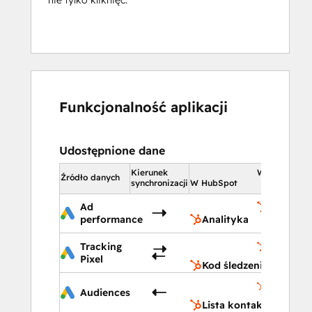
Funkcjonalność aplikacji
Udostępnione dane
Kierunek
W HubSpot
Źródło danych
synchronizacji
W HubSpot
Ad
Analityk
performance
Analityka
Kod
Tracking
śledzenia
Pixel
Kod śledzenia
Lista
Audiences
kontakt
Lista kontaktów