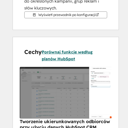
do określonych kampanii, grup reklam i 
słów kluczowych.
Wyświetl przewodnik po konfiguracji
Cechy
Porównaj funkcje według
planów HubSpot
Tworzenie ukierunkowanych odbiorców
przy użyciu danych HubSpot CRM