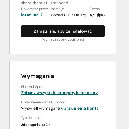
share them at lightspeed.
Utworzone przez
Instaluje
Ocena
iorad inc
Ponad 80 instalacji
4,5
(
4
)
Zaloguj się, aby zainstalować
Wymaga subskrypcji iorad
Wymagania
Plan HubSpot
Zobacz wszystkie kompatybilne plany
Uprawnienia konta HubSpot
Wyświetl wymagane
uprawnienia konta
Typ dostępu
Udostępniono