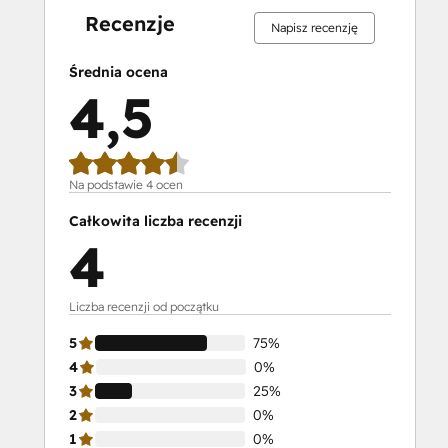
Recenzje
Napisz recenzję
Średnia ocena
4,5
Na podstawie 4 ocen
Całkowita liczba recenzji
4
Liczba recenzji od początku
5
75%
4
0%
3
25%
2
0%
1
0%