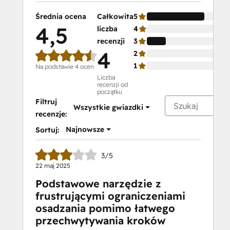
Średnia ocena
Całkowita
5
4,5
liczba
4
recenzji
3
4
2
1
Na podstawie 4 ocen
Liczba
recenzji od
początku
Filtruj
Wszystkie gwiazdki
recenzje:
Najnowsze
Sortuj:
3/5
22 maj 2025
Podstawowe narzędzie z
frustrującymi ograniczeniami
osadzania pomimo łatwego
przechwytywania kroków