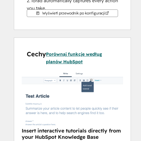
2. iorad automatically captures every action 
you take.
Wyświetl przewodnik po konfiguracji
3. Click done. iorad will immediately 
generate an interactive tutorial and post it 
to your HubSpot Knowledge Base.
Cechy
Porównaj funkcje według
planów HubSpot
Insert interactive tutorials directly from
your HubSpot Knowledge Base