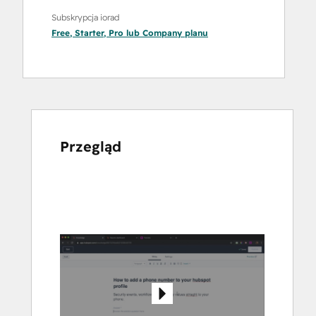
Subskrypcja iorad
Free
,
Starter
,
Pro
lub
Company
planu
Przegląd
Użyj
klawiszy
strzałek,
aby
przeglądać
inne
elementy