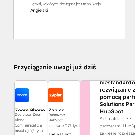
Języki, w których dostępna jest ta aplikacja
Angielski
CZY POTRZEBUJE
Przyciąganie uwagi już dziś
POMOCY?
Stwórz
niestandard
rozwiązanie 
pomocą part
Solutions Par
Zoom Phone
Zapier
HubSpot.
Dostawca: Zoom
Dostawca:
for HubSpot
Skontaktuj się z
Video
HubSpot
Communications
partnerami HubS
Instalacje (176 tys.)
Instalacje (5 tys.)
zakresie rozwiąza
The easiest