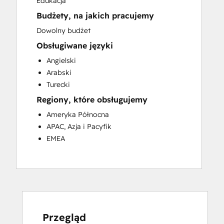
Edukacja
Programmable Automation
Budżety, na jakich pracujemy
Sales and Marketing Alignment
Search Engine Optimization
Dowolny budżet
Website Design
Obsługiwane języki
Website Development
Angielski
Arabski
Turecki
Regiony, które obsługujemy
Ameryka Północna
APAC, Azja i Pacyfik
EMEA
Przegląd