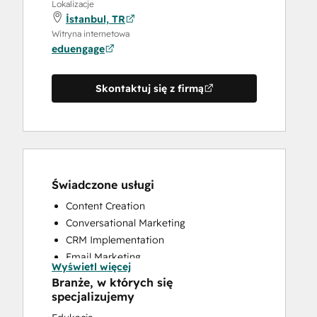
Lokalizacje
İstanbul, TR
Witryna internetowa
eduengage
Skontaktuj się z firmą
Świadczone usługi
Content Creation
Conversational Marketing
CRM Implementation
Email Marketing
Wyświetl więcej
Full Inbound Marketing Services
Branże, w których się
HubSpot Onboarding
specjalizujemy
Paid Advertising