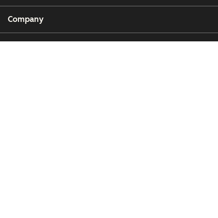
Company
Customers
Partners
Copyright © 2026 HubSpot, Inc.