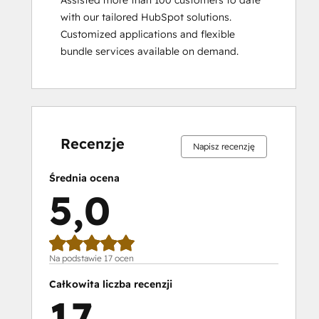
Assisted more than 100 customers to date 
Social Media Marketing Certification
with our tailored HubSpot solutions.

Course
Customized applications and flexible 
Social Media Marketing Certification II
bundle services available on demand.
Ukończono
Ukończono
Ukończono
Ukończono
Ukończono
Ukończono
Ukończono
Ukończono
Ukończono
Ukończono
0%
0%
0%
0%
100%
0%
0%
0%
0%
100%
Recenzje
Napisz recenzję
Średnia ocena
5,0
Na podstawie 17 ocen
Całkowita liczba recenzji
17