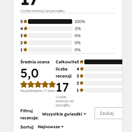
Liczba recenzji od początku
5
100%
4
0%
3
0%
2
0%
1
0%
Średnia ocena
Całkowita
5
5,0
liczba
4
recenzji
3
17
2
1
Na podstawie 17 ocen
Liczba
recenzji od
początku
Filtruj
Wszystkie gwiazdki
recenzje:
Najnowsze
Sortuj: