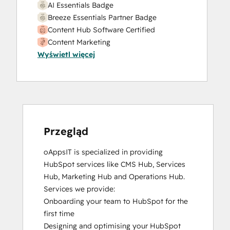
AI Essentials Badge
Website Migration
Breeze Essentials Partner Badge
Content Hub Software Certified
Content Marketing
Wyświetl więcej
CRM Data Migration Certification
Data Integrations Certification
Digital Advertising
Digital Marketing
Email Marketing Certification
Email Marketing Certification
Frictionless Sales
Przegląd
Guided Client Onboarding
oAppsIT is specialized in providing 
HubSpot CMS for Developers II
HubSpot services like CMS Hub, Services 
HubSpot Content Hub Software
Hub, Marketing Hub and Operations Hub.

HubSpot Email Marketing Software
Services we provide:

Certification
Onboarding your team to HubSpot for the 
HubSpot Implementation for Partners
first time

HubSpot Marketing Hub Software
Designing and optimising your HubSpot 
Certification