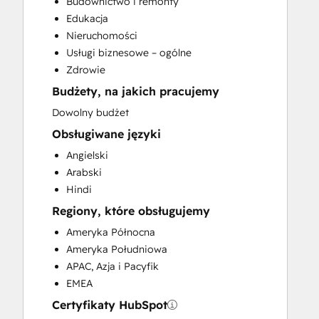
Budownictwo i remonty
Customer Marketing
Edukacja
Customer Success Training
Nieruchomości
Customer Support Training
Usługi biznesowe – ogólne
Customer Survey and Analysis
Zdrowie
Email Marketing
Budżety, na jakich pracujemy
Full Inbound Marketing Services
Help Desk Implementation
Dowolny budżet
Knowledge Base Development
Obsługiwane języki
Paid Advertising
Angielski
Programmable Automation
Arabski
Public Relations
Hindi
Sales and Marketing Alignment
Regiony, które obsługujemy
Sales Coaching and Training
Sales Enablement
Ameryka Północna
Search Engine Optimization
Ameryka Południowa
Social Media
APAC, Azja i Pacyfik
Video Production
EMEA
Website Design
Certyfikaty HubSpot
Website Development