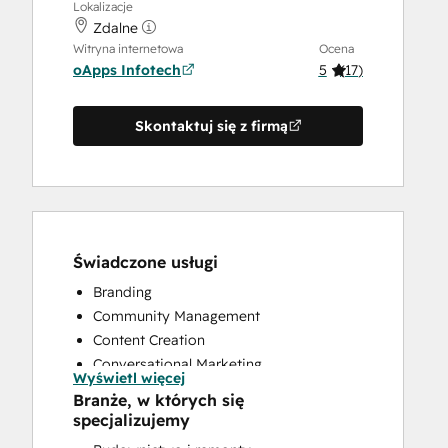
Lokalizacje
Zdalne
Witryna internetowa
Ocena
oApps Infotech
5
(
17
)
Skontaktuj się z firmą
Świadczone usługi
Branding
Community Management
Content Creation
Conversational Marketing
Wyświetl więcej
CRM Implementation
Branże, w których się
CRM Migration
specjalizujemy
Custom API Integrations