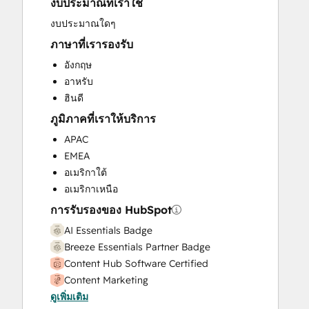
งบประมาณที่เราใช้
Email Marketing
Full Inbound Marketing Services
งบประมาณใดๆ
Help Desk Implementation
ภาษาที่เรารองรับ
Knowledge Base Development
อังกฤษ
Paid Advertising
อาหรับ
Programmable Automation
ฮินดี
Public Relations
ภูมิภาคที่เราให้บริการ
Sales and Marketing Alignment
Sales Coaching and Training
APAC
Sales Enablement
EMEA
Search Engine Optimization
อเมริกาใต้
Social Media
อเมริกาเหนือ
Video Production
การรับรองของ HubSpot
Website Design
AI Essentials Badge
Website Development
Breeze Essentials Partner Badge
Website Migration
Content Hub Software Certified
Content Marketing
ดูเพิ่มเติม
CRM Data Migration Certification