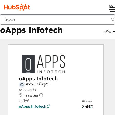
Me
oApps Infotech
ตลาด
พาร์ทเนอร์โซลูชัน:
oApps Infotech
สร้าง
oApps Infotech
พาร์ทเนอร์โซลูชัน
ตำแหน่งที่ตั้ง
ระยะไกล
เว็บไซต์
คะแนน
oApps Infotech
5
(
17
)