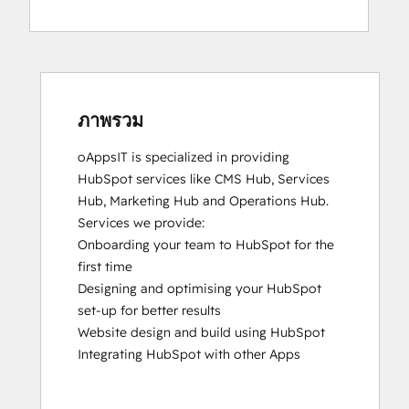
Data Integrations Certification
Digital Advertising
Digital Marketing
Email Marketing Certification
Email Marketing Certification
Frictionless Sales
ภาพรวม
Guided Client Onboarding
oAppsIT is specialized in providing 
HubSpot CMS for Developers II
HubSpot services like CMS Hub, Services 
HubSpot Content Hub Software
Hub, Marketing Hub and Operations Hub.

HubSpot Email Marketing Software
Services we provide:

Certification
Onboarding your team to HubSpot for the 
HubSpot Implementation for Partners
first time

HubSpot Marketing Hub Software
Designing and optimising your HubSpot 
Certification
set-up for better results

HubSpot Reporting
Website design and build using HubSpot

HubSpot Sales Hub Software
Integrating HubSpot with other Apps

Certification
HubSpot Solutions Partner
Inbound