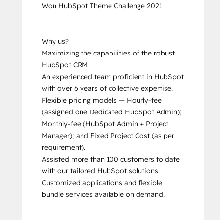
Won HubSpot Theme Challenge 2021

Inbound Marketing
Inbound Marketing
Inbound Marketing Optimization
Why us?

Inbound Sales
Maximizing the capabilities of the robust 
Platform Consulting
HubSpot CRM

Revenue Operations
An experienced team proficient in HubSpot 
Sales Enablement
with over 6 years of collective expertise.

Sales Management Training: Strategies
Flexible pricing models — Hourly-fee 
for Developing a Successful Modern
(assigned one Dedicated HubSpot Admin); 
Sales Team
Monthly-fee (HubSpot Admin + Project 
Salesforce Integration Certification
Manager); and Fixed Project Cost (as per 
SEO II
requirement).

Service Hub Software
Assisted more than 100 customers to date 
Social Media Marketing Certification
with our tailored HubSpot solutions.

Course
Customized applications and flexible 
Social Media Marketing Certification II
bundle services available on demand.