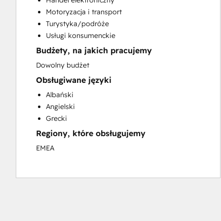
Handel elektroniczny
Search Engine Optimization
Motoryzacja i transport
Social Media
Turystyka/podróże
Video Production
Usługi konsumenckie
Website Design
Budżety, na jakich pracujemy
Website Development
Website Migration
Dowolny budżet
Obsługiwane języki
Albański
Angielski
Grecki
Regiony, które obsługujemy
EMEA