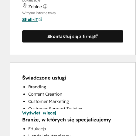
Lokalizacje
Zdalne
Witryna internetowa
Shell-iT
Skontaktuj się z firmą
Świadczone usługi
Branding
Content Creation
Customer Marketing
Customer Support Training
Wyświetl więcej
Email Marketing
Branże, w których się specjalizujemy
Full Inbound Marketing Services
Edukacja
Paid Advertising