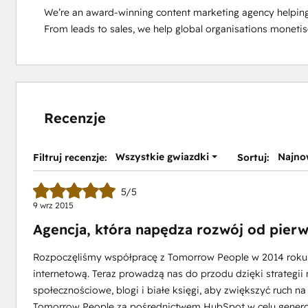
We’re an award-winning content marketing agency helping
From leads to sales, we help global organisations monetis
Recenzje
Wszystkie gwiazdki
Najno
Filtruj recenzje:
Sortuj:
5/5
9 wrz 2015
Agencja, która napędza rozwój od pier
Rozpoczęliśmy współpracę z Tomorrow People w 2014 roku, 
internetową. Teraz prowadzą nas do przodu dzięki strategi
społecznościowe, blogi i białe księgi, aby zwiększyć ruch na
Tomorrow People za pośrednictwem HubSpot w celu generowa