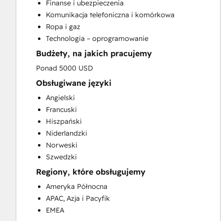
Finanse i ubezpieczenia
Customer Marketing
Komunikacja telefoniczna i komórkowa
Customer Success Training
Ropa i gaz
Customer Support Training
Technologia – oprogramowanie
Customer Survey and Analysis
Budżety, na jakich pracujemy
Email Marketing
Full Inbound Marketing Services
Ponad 5000 USD
Help Desk Implementation
Obsługiwane języki
Knowledge Base Development
Angielski
Paid Advertising
Francuski
Sales and Marketing Alignment
Hiszpański
Sales Coaching and Training
Niderlandzki
Sales Enablement
Norweski
Search Engine Optimization
Szwedzki
Social Media
Regiony, które obsługujemy
Video Production
Website Design
Ameryka Północna
Website Development
APAC, Azja i Pacyfik
Website Migration
EMEA