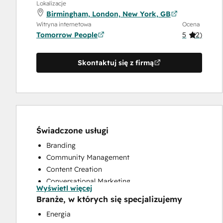
Lokalizacje
Birmingham, London, New York, GB
Witryna internetowa
Ocena
Tomorrow People
5
(
2
)
Skontaktuj się z firmą
Świadczone usługi
Branding
Community Management
Content Creation
Conversational Marketing
Wyświetl więcej
CRM Implementation
Branże, w których się specjalizujemy
CRM Migration
Energia
Custom API Integrations