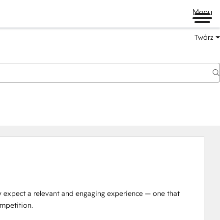
Menu
Twórz
y expect a relevant and engaging experience — one that 
mpetition.
