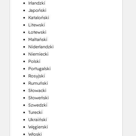
Irlandzki
Japoński
Kataloński
Litewski
Łotewski
Maltański
Niderlandzki
Niemiecki
Polski
Portugalski
Rosyjski
Rumuński
Słowacki
Słoweński
Szwedzki
Turecki
Ukraiński
Węgierski
Włoski