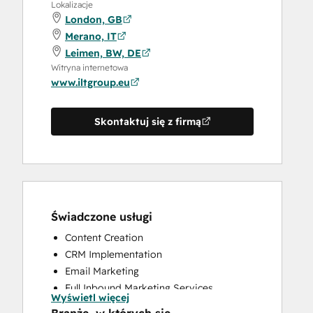
Lokalizacje
London, GB
Merano, IT
Leimen, BW, DE
Witryna internetowa
www.iltgroup.eu
Skontaktuj się z firmą
Świadczone usługi
Content Creation
CRM Implementation
Email Marketing
Full Inbound Marketing Services
Wyświetl więcej
Knowledge Base Development