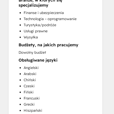
Branże, w których się
Search Engine Optimization
specjalizujemy
Social Media
Finanse i ubezpieczenia
Technologia – oprogramowanie
Turystyka/podróże
Usługi prawne
Wysyłka
Budżety, na jakich pracujemy
Dowolny budżet
Obsługiwane języki
Angielski
Arabski
Chiński
Czeski
Fiński
Francuski
Grecki
Hiszpański