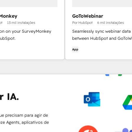
Monkey
GoToWebinar
ot
13 mil instalações
Por HubSpot
6 mil instalações
ion on your SurveyMonkey
Seamlessly sync webinar data
HubSpot.
between HubSpot and GoToWe
App
 IA.
ue precisam para agir de
eze Agents, aplicativos de