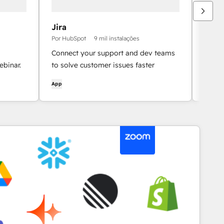
Jira
Even
Por HubSpot
9 mil instalações
Por Hu
Connect your support and dev teams
Use Ev
binar.
to solve customer issues faster
workf
App
App