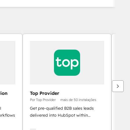
ion
Top Provider
Echo
Por Top Provider
mais de 50 instalações
Por Un
I
Get pre-qualified B2B sales leads
Nativ
orkflows
delivered into HubSpot within
HubSp
minutes, with the full match context on
team,
the contact timeline.
the re