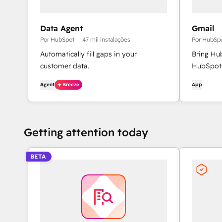
Data Agent
Gmail
Por HubSpot
47 mil instalações
Por HubSp
Automatically fill gaps in your
Bring Hu
customer data.
HubSpot 
Agent
Breeze
App
Getting attention today
BETA