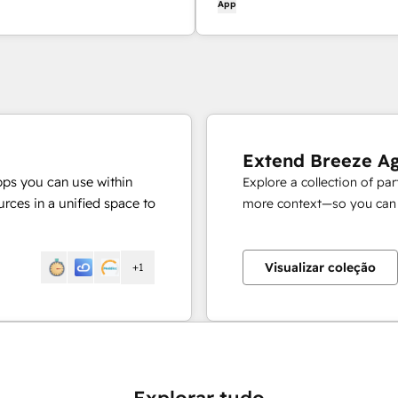
App
Extend Breeze A
pps you can use within
Explore a collection of pa
rces in a unified space to
more context—so you can s
Visualizar coleção
+1