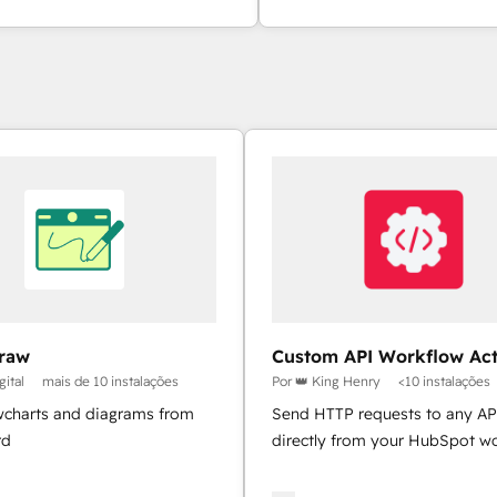
raw
Custom API Workflow Act
ital
mais de 10 instalações
Por 👑 King Henry
<10 instalações
owcharts and diagrams from
Send HTTP requests to any AP
rd
directly from your HubSpot w