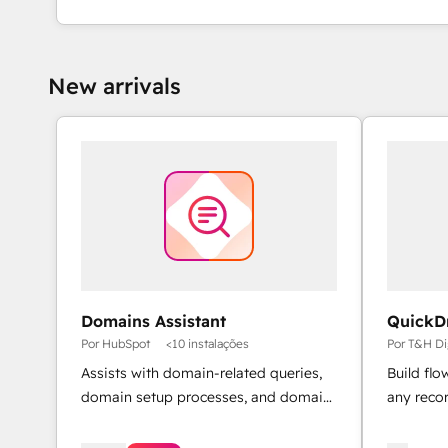
New arrivals
Domains Assistant
QuickD
Por HubSpot
<10 instalações
Por T&H Dig
Assists with domain-related queries,
Build fl
domain setup processes, and domain
any reco
issue diagnostics.