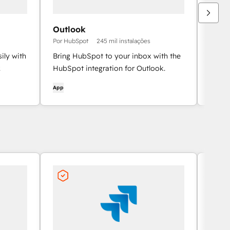
Outlook
HubS
Por HubSpot
245 mil instalações
Por Hu
ily with
Bring HubSpot to your inbox with the
Integ
.
HubSpot integration for Outlook.
conta
App
App