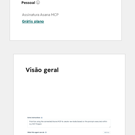
Pessoal
Assinatura Asana MCP
Grátis
plano
Visão geral
Use
as
setas
para
ver
outros
itens