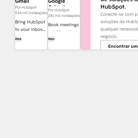
Gmail
Google
HubSpot.
Calendar
Por HubSpot
Por HubSpot
524 mil instalações
Conecte-se com p
281 mil instalações
soluções da HubS
Bring HubSpot
Book meetings
qualquer necessi
to your inbox
quickly and
negócio.
with the
App
App
easily with
HubSpot
Encontrar um
HubSpot and
integration for
Google
Gmail.
Calendar.