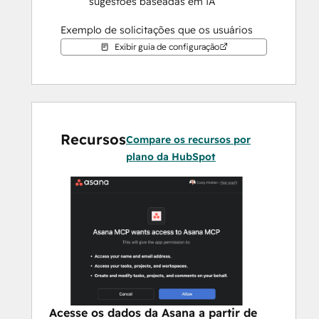
sugestões baseadas em IA
Exemplo de solicitações que os usuários 
poderiam fazer a partir de Breeze Agents 
Exibir guia de configuração
usando o MCP:
"Encontrar todas as minhas tarefas 
incompletas com vencimento nesta 
semana"
"Criar uma nova tarefa no projeto de 
Recursos
Compare os recursos por
Marketing atribuído a mim"
plano da HubSpot
"Listar todas as seções no projeto de 
lançamento de produto"
"Mostre-me o status do projeto de 
Planejamento Q2"
Acesse os dados da Asana a partir de