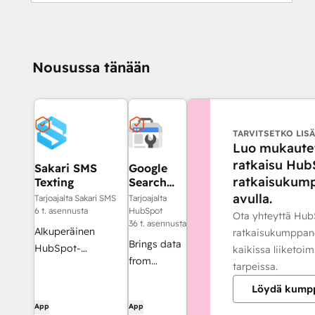
Nousussa tänään
TARVITSETKO LISÄ
Luo mukaute
ratkaisu Hub
Sakari SMS
Google
ratkaisukum
Texting
Search
Console
avulla.
Tarjoajalta Sakari SMS
Tarjoajalta
6 t. asennusta
HubSpot
Ota yhteyttä Hub
36 t. asennusta
Alkuperäinen
ratkaisukumppan
Brings data
HubSpot-
kaikissa liiketoi
from
sovelluksen SMS-
tarpeissa.
Google
viestintäintegraatio,
Löydä kump
Search
joka tukee
App
App
Console