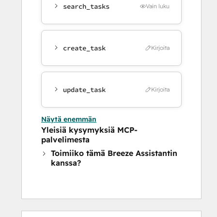
search_tasks
Vain luku
create_task
Kirjoita
update_task
Kirjoita
Näytä enemmän
Yleisiä kysymyksiä MCP-
palvelimesta
Toimiiko tämä Breeze Assistantin
kanssa?