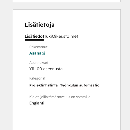
Lisätietoja
Lisätiedot
Tuki
Oikeustoimet
Rakentanut
Asana
Asennukset
Yli 100 asennusta
Kategoriat
Projektinhallinta
Työnkulun automaatio
Kielet, joilla tämä sovellus on saatavilla
Englanti