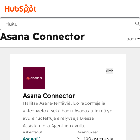
Asana Connector
Markkinapaikka
Sovellukset
Asana Connector
Laadi
Liitin
Asana Connector
Hallitse Asana-tehtäviä, luo raportteja ja
yhteenvetoja sekä hanki Asanasta tekoälyn
avulla tuotettuja analyyseja Breeze
Assistantin ja Agenttien avulla.
Rakentanut
Asennukset
Asana
Yli 100 asennusta