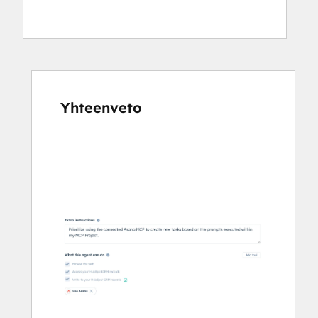
Yhteenveto
Katso
muita
kohteita
käyttämällä
nuolipainikkeita