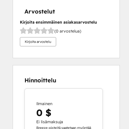
Arvostelut
Kirjoita ensimmäinen asiakasarvostelu
(0 arvostelua)
Kirjoita arvostelu
Hinnoittelu
Ilmainen
0 $
Ei lisämaksuja
Breeze-pisteitä saatetaan myöntää