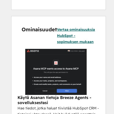
MCP:n avulla:
”Etsi kaikki keskeneräiset tehtävät, 
joiden määräaika on tällä viikolla”
”Luo uusi tehtävä minulle osoitettuun 
markkinointiprojektiin”
Ominaisuudet
Vertaa ominaisuuksia
”Luettele kaikki Tuotteen lanseeraus -
HubSpot -
projektin osiot”
sopimuksen mukaan
”Näytä minulle Q2-
suunnitteluprojektin tila”
Käytä Asanan tietoja Breeze Agents -
sovelluksestasi
Hae tiedot, jotka haluat tiivistää HubSpot CRM -