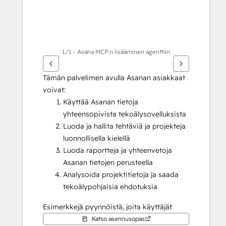
1/1 - Asana MCP:n lisääminen agenttiin
Tämän palvelimen avulla Asanan asiakkaat 
voivat:
Käyttää Asanan tietoja 
yhteensopivista tekoälysovelluksista
Luoda ja hallita tehtäviä ja projekteja 
luonnollisella kielellä
Luoda raportteja ja yhteenvetoja 
Asanan tietojen perusteella
Analysoida projektitietoja ja saada 
tekoälypohjaisia ehdotuksia
Esimerkkejä pyynnöistä, joita käyttäjät 
voivat tehdä Breeze Agents -sovelluksessa 
Katso asennusopas