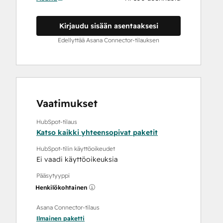
Kirjaudu sisään asentaaksesi
Edellyttää Asana Connector-tilauksen
Vaatimukset
HubSpot-tilaus
Katso kaikki yhteensopivat paketit
HubSpot-tilin käyttöoikeudet
Ei vaadi käyttöoikeuksia
Pääsytyyppi
Henkilökohtainen
Asana Connector-tilaus
Ilmainen
paketti