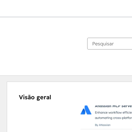
Visão geral
Use
as
setas
para