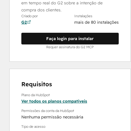
em tempo real do G2 sobre a intenção de
compra dos clientes.
Criado por
Instalações
G2
mais de 80 instalações
Faça login para instalar
Requer assinatura do G2 MCP
Requisitos
Plano da HubSpot
Ver todos os planos compatíveis
Permissões da conta da HubSpot
Nenhuma permissão necessária
Tipo de acesso