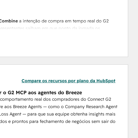
 Combine 
a intenção de compra em tempo real do G2 
esentantes saibam em que ponto da jornada os 
imente o Agente de Pesquisa de Empresas com o G2 
tenção de compra em tempo real e a atividade dos 
 quando as contas retornam ao mercado usando o 
equipes possam priorizar o contato com confiança. 
e de reengajamento personalizado com o G2 MCP 
Compare os recursos por plano da HubSpot
itivo.
 Reúna o histórico do CRM, os sinais de intenção 
r o G2 MCP aos agentes do Breeze
mica competitiva e aprimorar a estratégia de entrada 
 comportamento real dos compradores do Connect G2
 para conectar negócios fechados e perdidos às 
te aos Breeze Agents — como o Company Research Agent
Loss Agent — para que sua equipe obtenha insights mais
dos e prontos para fechamento de negócios sem sair do
tempo real para que eles gastem menos tempo 