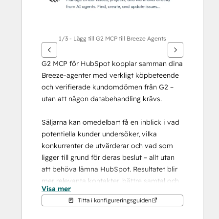
1/3 - Lägg till G2 MCP till Breeze Agents
G2 MCP för HubSpot kopplar samman dina 
Breeze-agenter med verkligt köpbeteende 
och verifierade kundomdömen från G2 – 
utan att någon databehandling krävs.
Säljarna kan omedelbart få en inblick i vad 
potentiella kunder undersöker, vilka 
konkurrenter de utvärderar och vad som 
ligger till grund för deras beslut – allt utan 
att behöva lämna HubSpot. Resultatet blir 
mer relevanta kontakter, bättre samtal och 
Visa mer
en snabbare väg till intäkter.
Titta i konfigureringsguiden
G2 MCP för HubSpot hjälper säljteam att: