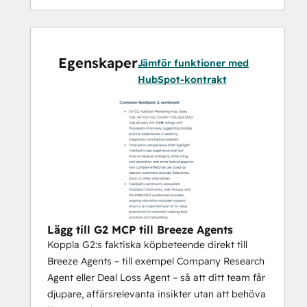
Att aldrig gå in i ett samtal utan 
förkunskaper. Kombinera 
realtidsdata om köparnas avsikter 
Egenskaper
från G2 med HubSpot CRM-data så 
Jämför funktioner med
att säljarna vet var köparna befinner 
HubSpot-kontrakt
sig i sin köpresa och vilka de 
utvärderar. Prova Company Research 
Agent med G2 MCP anslutet för att 
berika HubSpot med köparnas 
avsikter och konkurrenternas 
aktiviteter i realtid.
Återengagera kunder vid rätt 
tidpunkt.
 Identifiera när kunder 
återvänder till marknaden med hjälp 
Lägg till G2 MCP till Breeze Agents
av verkligt köpbeteende, så att 
Koppla G2:s faktiska köpbeteende direkt till
teamen kan prioritera kontakter med 
Breeze Agents – till exempel Company Research
självförtroende. Prova Deal Loss 
Agent eller Deal Loss Agent – så att ditt team får
Agent eller skapa en anpassad 
djupare, affärsrelevanta insikter utan att behöva