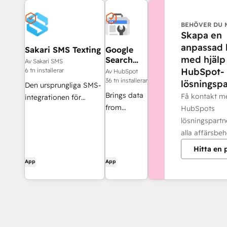
BEHÖVER DU 
Skapa en
anpassad 
Sakari SMS Texting
Google
med hjälp
Search
Av Sakari SMS
Console
HubSpot-
6 tn installerar
Av HubSpot
36 tn installerar
lösningspa
Den ursprungliga SMS-
Brings data
Få kontakt m
integrationen för
from
HubSpots
HubSpot med
Google
lösningspartn
tvåvägskommunikation
Search
alla affärsbeh
och automatiserade
Console into
meddelanden.
Hitta en 
HubSpot
App
App
SEO tools.