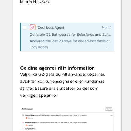
återengagemangsagent med G2 MCP 
lämna HubSpot.
anslutet.
Vinn med bättre insikt i 
konkurrenssituationen.
 Sammanför 
CRM-historik, G2-signaler om 
köpintentioner och kundernas åsikter 
för att förstå konkurrensdynamiken 
och finslipa 
marknadsföringsstrategin. Prova Deal 
Loss Agent för att koppla ihop 
Ge dina agenter rätt information
avslutade men förlorade affärer med 
Välj vilka G2-data du vill använda: köparnas
konkurrenternas forskningsaktivitet 
avsikter, konkurrenssignaler eller kundernas
på G2. 
åsikter. Basera alla slutsatser på det som
verkligen spelar roll.
Förse varje säljare med köparsignaler i 
realtid så att de lägger mindre tid på 
research och mer tid på att avsluta affärer.