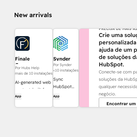
New arrivals
PRECISA DE MAIS A
Crie uma solu
personalizada
ajuda de um p
de soluções d
Finale
Synder
HubSpot.
Composer
Por Synder
Por Hubs Help
<10 instalações
Conecte-se com pa
mais de 10 instalações
soluções da HubS
Sync
AI-generated web
qualquer necessid
HubSpot
content, built for
negócio.
invoices to
App
App
HubSpot.
QuickBooks,
Encontrar um 
NetSuite, or
Xero — with
accrual +
revenue