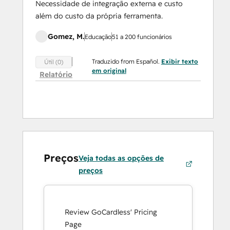
Necessidade de integração externa e custo
além do custo da própria ferramenta.
Gomez, M.
Educação
51 a 200 funcionários
Traduzido from Español.
Exibir texto
Útil (0)
em original
Relatório
Preços
Veja todas as opções de
preços
Review GoCardless' Pricing
Page