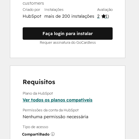
customers
Criado por
Instalações
Avaliação
HubSpot
mais de 200 instalações
2
(
1
)
Faça login para instalar
Requer assinatura do GoCardless
Requisitos
Plano da HubSpot
Ver todos os planos compatíveis
Permissões da conta da HubSpot
Nenhuma permissão necessária
Tipo de acesso
Compartilhado