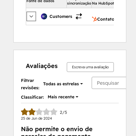
Fonte de dados
sincronização
Na HubSpot
Cont
Customers
Contatos
Avaliações
Escreva uma avaliação
Filtrar
Todas as estrelas
revisões:
Mais recente
Classificar:
2/5
25 de Jun de 2024
Não permite o envio de