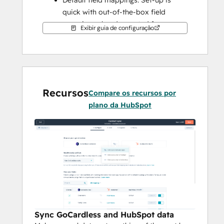
Default field mappings: Set-up is 
quick with out-of-the-box field 
mappings already created for you
Exibir guia de configuração
Historical syncing: Your existing data 
will sync right away, and updates will 
sync as they happen
Important note: This is a customer 
sync only for now. We are looking 
Recursos
Compare os recursos por
into adding more objects later!
plano da HubSpot
Sync GoCardless and HubSpot data