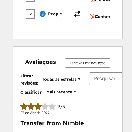
Con
People
Contatos
Avaliações
Escreva uma avaliação
Filtrar
Todas as estrelas
revisões:
Mais recente
Classificar:
3/5
27 de Abr de 2022
Transfer from Nimble