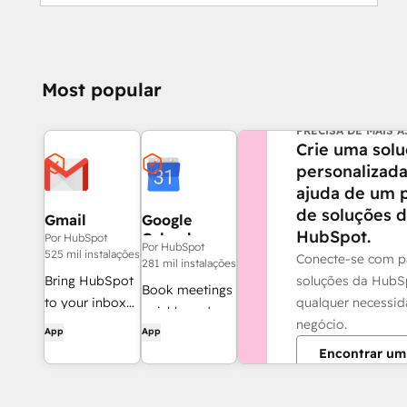
Most popular
PRECISA DE MAIS 
Crie uma sol
personalizad
ajuda de um 
de soluções 
Gmail
Google
HubSpot.
Calendar
Por HubSpot
Por HubSpot
525 mil instalações
Conecte-se com p
281 mil instalações
soluções da HubS
Bring HubSpot
Book meetings
qualquer necessi
to your inbox
quickly and
negócio.
with the
App
App
easily with
HubSpot
Encontrar um
HubSpot and
integration for
Google
Gmail.
Calendar.