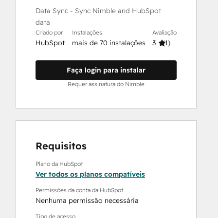
Data Sync - Sync Nimble and HubSpot
data
Criado por
Instalações
Avaliação
HubSpot
mais de 70 instalações
3
(
1
)
Faça login para instalar
Requer assinatura do Nimble
Requisitos
Plano da HubSpot
Ver todos os planos compatíveis
Permissões da conta da HubSpot
Nenhuma permissão necessária
Tipo de acesso