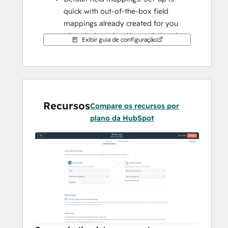
quick with out-of-the-box field 
mappings already created for you
Historical syncing: Your existing data 
Exibir guia de configuração
will sync right away, and updates will 
sync as they happen
Recursos
Compare os recursos por
plano da HubSpot