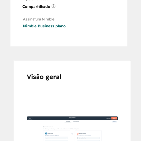
Compartilhado
Assinatura Nimble
Nimble Business
plano
Visão geral
Use
as
setas
para
ver
outros
itens