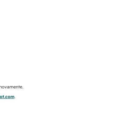
e novamente.
pot.com
.