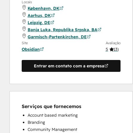
Locais
København, DK
Aarhus, DK
Leipzig, DE
Banja Luka, Republika Srpska, BA
Garmisch-Partenkirchen, DE
Site
Avaliação
Obsidian
5
(
13
)
Entrar em contato com a empresa
Serviços que fornecemos
Account based marketing
Branding
Community Management