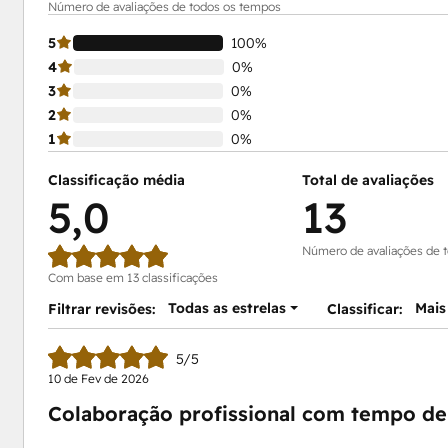
Número de avaliações de todos os tempos
5
100%
4
0%
3
0%
2
0%
1
0%
Classificação média
Total de avaliações
5,0
13
Número de avaliações de 
Com base em 13 classificações
Todas as estrelas
Mais
Filtrar revisões:
Classificar:
5/5
10 de Fev de 2026
Colaboração profissional com tempo de