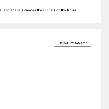
 and analysis creates the winners of the future.
0%
0%
0%
0%
100%
concluído
concluído
concluído
concluído
concluído
Escreva uma avaliação