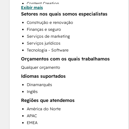
Content Creation
Exibir mais
Conversational Marketing
Setores nos quais somos especialistas
CRM Implementation
Construção e renovação
CRM Migration
Finanças e seguro
Custom API Integrations
Serviços de marketing
Customer Marketing
Serviços jurídicos
Customer Success Training
Tecnologia - Software
Customer Support Training
Orçamentos com os quais trabalhamos
Customer Survey and Analysis
Email Marketing
Qualquer orçamento
Full Inbound Marketing Services
Idiomas suportados
Help Desk Implementation
Dinamarquês
Knowledge Base Development
Inglês
Paid Advertising
Regiões que atendemos
Programmable Automation
Public Relations
América do Norte
Sales and Marketing Alignment
APAC
Sales Coaching and Training
EMEA
Sales Enablement