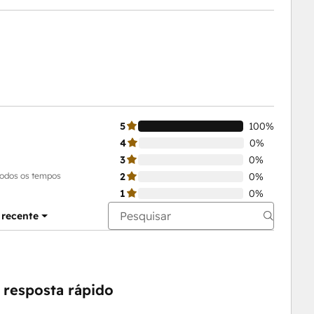
5
100%
4
0%
3
0%
todos os tempos
2
0%
1
0%
 recente
 resposta rápido