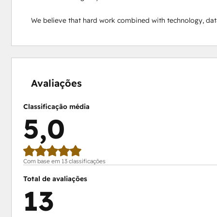
We believe that hard work combined with technology, data,
0%
0%
0%
0%
100%
concluído
concluído
concluído
concluído
concluído
Avaliações
Classificação média
5,0
Com base em 13 classificações
Total de avaliações
13