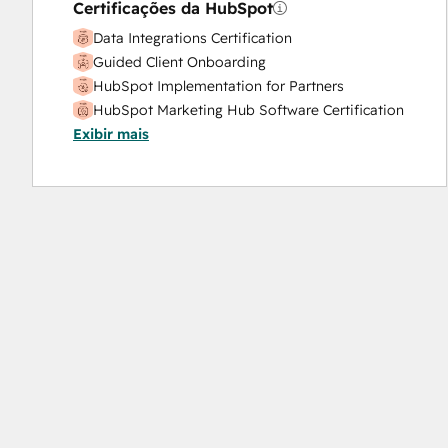
Certificações da HubSpot
Search Engine Optimization
Data Integrations Certification
Social Media
Guided Client Onboarding
Video Production
HubSpot Implementation for Partners
Website Design
HubSpot Marketing Hub Software Certification
Website Development
Exibir mais
HubSpot Reporting
Website Migration
HubSpot Sales Hub Software Certification
HubSpot Solutions Partner
Inbound
Inbound Marketing
Inbound Sales
Revenue Operations