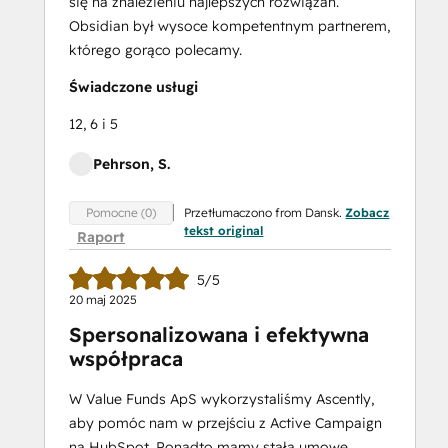
się na znalezieniu najlepszych rozwiązań.
Obsidian był wysoce kompetentnym partnerem,
którego gorąco polecamy.
Świadczone usługi
12, 6 i 5
Pehrson, S.
Przetłumaczono from Dansk.
Zobacz
Pomocne (0)
tekst original
Raport
5/5
20 maj 2025
Spersonalizowana i efektywna
współpraca
W Value Funds ApS wykorzystaliśmy Ascently,
aby pomóc nam w przejściu z Active Campaign
na HubSpot. Ponadto mamy stałą umowę