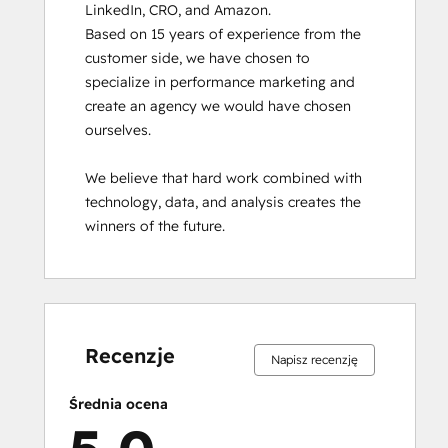
LinkedIn, CRO, and Amazon.

Based on 15 years of experience from the 
customer side, we have chosen to 
specialize in performance marketing and 
create an agency we would have chosen 
ourselves.

We believe that hard work combined with 
technology, data, and analysis creates the 
winners of the future.
Ukończono
Ukończono
Ukończono
Ukończono
Ukończono
Ukończono
Ukończono
Ukończono
Ukończono
Ukończono
0%
0%
0%
0%
100%
0%
0%
0%
0%
100%
Recenzje
Napisz recenzję
Średnia ocena