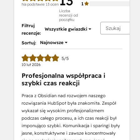
13
1
Na podstawie 13 ocen
Liczba
recenzji od
początku
Filtruj
Wszystkie gwiazdki
recenzje:
Najnowsze
Sortuj:
5/5
10 lut 2026
Profesjonalna współpraca i
szybki czas reakcji
Praca z Obsidian nad rozwojem naszego
rozwiązania HubSpot była znakomita. Zespół
wykazał się wysokim profesjonalizmem
podczas całego procesu, a ich czas reakcji był
imponująco szybki. Komunikacja i sparingi były
jasne, konstruktywne i zawsze koncentrowały