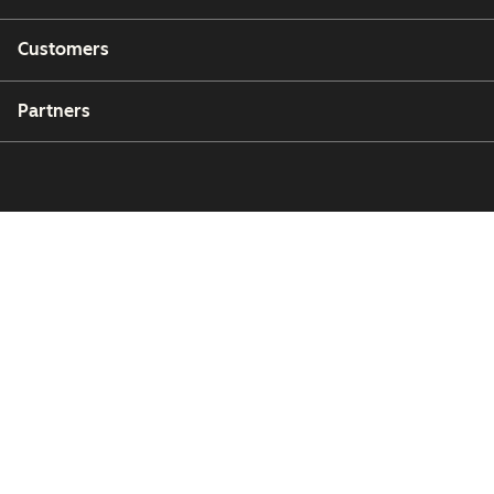
Customers
Partners
Copyright © 2026 HubSpot, Inc.
Legal Center
Privacy Policy
Security
Website Accessibility
Zarządzaj plikami cookie