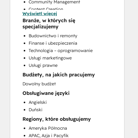
Community Management
Content Creation
Wyświetl więcej
Conversational Marketing
Branże, w których się
CRM Implementation
specjalizujemy
CRM Migration
Budownictwo i remonty
Custom API Integrations
Finanse i ubezpieczenia
Customer Marketing
Technologia – oprogramowanie
Customer Success Training
Usługi marketingowe
Customer Support Training
Usługi prawne
Customer Survey and Analysis
Budżety, na jakich pracujemy
Email Marketing
Full Inbound Marketing Services
Dowolny budżet
Help Desk Implementation
Obsługiwane języki
Knowledge Base Development
Angielski
Paid Advertising
Duński
Programmable Automation
Regiony, które obsługujemy
Public Relations
Sales and Marketing Alignment
Ameryka Północna
Sales Coaching and Training
APAC, Azja i Pacyfik