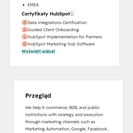
Sales Enablement
EMEA
Search Engine Optimization
Certyfikaty HubSpot
Social Media
Data Integrations Certification
Video Production
Guided Client Onboarding
Website Design
HubSpot Implementation for Partners
Website Development
HubSpot Marketing Hub Software
Website Migration
Wyświetl więcej
Certification
HubSpot Reporting
HubSpot Sales Hub Software
Certification
HubSpot Solutions Partner
Inbound
Inbound Marketing
Przegląd
Inbound Sales
We help E-commerce, B2B, and public 
Revenue Operations
institutions with strategy and execution 
through marketing channels such as 
Marketing Automation, Google, Facebook, 