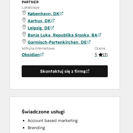
PARTNER
Lokalizacje
København, DK
Aarhus, DK
Leipzig, DE
Banja Luka, Republika Srpska, BA
Garmisch-Partenkirchen, DE
Witryna internetowa
Ocena
Obsidian
5
(
13
)
Skontaktuj się z firmą
Świadczone usługi
Account based marketing
Branding