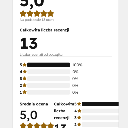
5,0
Na podstawie 13 ocen
Całkowita liczba recenzji
13
Liczba recenzji od początku
5
100%
4
0%
3
0%
2
0%
1
0%
Średnia ocena
Całkowita
5
5,0
liczba
4
recenzji
3
2