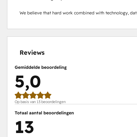
We believe that hard work combined with technology, data,
0%
0%
0%
0%
100%
voltooid
voltooid
voltooid
voltooid
voltooid
Reviews
Gemiddelde beoordeling
5,0
Op basis van 13 beoordelingen
Totaal aantal beoordelingen
13