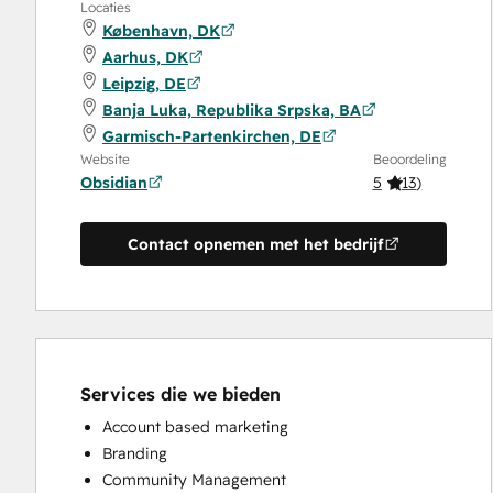
Locaties
København, DK
Aarhus, DK
Leipzig, DE
Banja Luka, Republika Srpska, BA
Garmisch-Partenkirchen, DE
Website
Beoordeling
Obsidian
5
(
13
)
Contact opnemen met het bedrijf
Services die we bieden
Account based marketing
Branding
Community Management