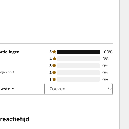
ordelingen
5
100%
4
0%
3
0%
ngen ooit
2
0%
1
0%
uwste
eactietijd