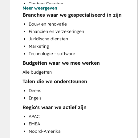
Content Creation
Meer weergeven
Conversational Marketing
Branches waar we gespecialiseerd in zijn
CRM Implementation
Bouw en renovatie
CRM Migration
Financiën en verzekeringen
Custom API Integrations
Juridische diensten
Customer Marketing
Marketing
Customer Success Training
Technologie - software
Customer Support Training
Budgetten waar we mee werken
Customer Survey and Analysis
Email Marketing
Alle budgetten
Full Inbound Marketing Services
Talen die we ondersteunen
Help Desk Implementation
Deens
Knowledge Base Development
Engels
Paid Advertising
Regio's waar we actief zijn
Programmable Automation
Public Relations
APAC
Sales and Marketing Alignment
EMEA
Sales Coaching and Training
Noord-Amerika
Sales Enablement