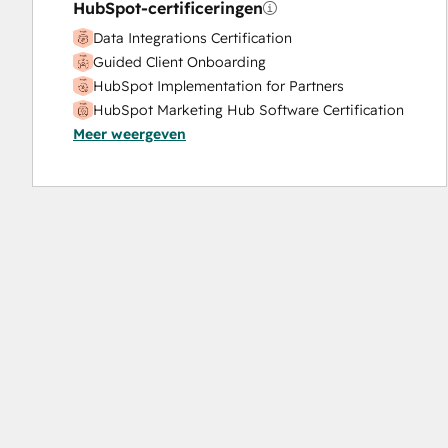
HubSpot-certificeringen
Search Engine Optimization
Data Integrations Certification
Social Media
Guided Client Onboarding
Video Production
HubSpot Implementation for Partners
Website Design
HubSpot Marketing Hub Software Certification
Website Development
Meer weergeven
HubSpot Reporting
Website Migration
HubSpot Sales Hub Software Certification
HubSpot Solutions Partner
Inbound
Inbound Marketing
Inbound Sales
Revenue Operations