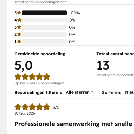
Totaal aantal beoordelingen ooit
5
100%
4
0%
3
0%
2
0%
1
0%
Gemiddelde beoordeling
Totaal aantal beo
5,0
13
Totaal aantal beoordeli
Op basis van 13 beoordelingen
Alle sterren
Nie
Beoordelingen filteren:
Sorteren:
5/5
10 feb. 2026
Professionele samenwerking met snelle r