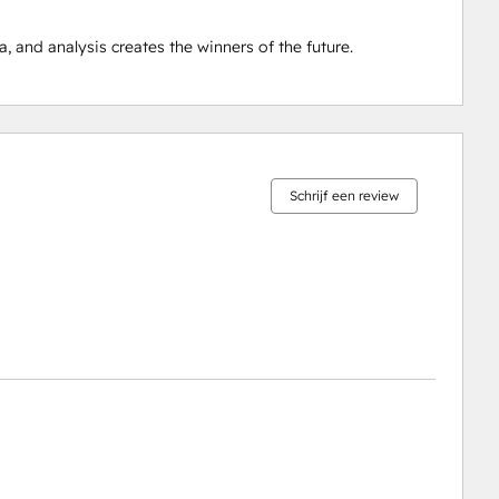
 and analysis creates the winners of the future.
0%
0%
0%
0%
100%
voltooid
voltooid
voltooid
voltooid
voltooid
Schrijf een review