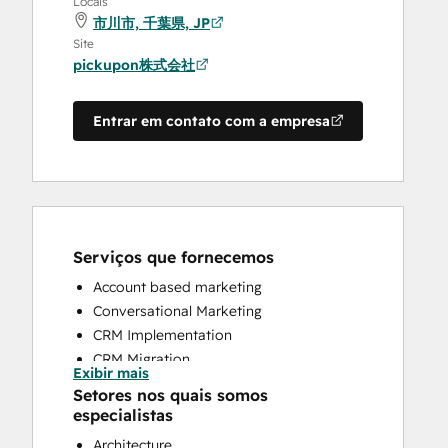
Locais
市川市, 千葉県, JP
Site
pickupon株式会社
Entrar em contato com a empresa
Serviços que fornecemos
Account based marketing
Conversational Marketing
CRM Implementation
CRM Migration
Exibir mais
Customer Marketing
Setores nos quais somos
Customer Success Training
especialistas
Customer Support Training
Architecture