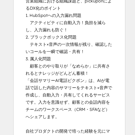
営業組織における組織課題と、pickuponによ
るDX化のポイント

1. HubSpotへの入力漏れ問題

　アクティビティに自動入力！負担を減ら
し、入力漏れも防ぐ！

2. ブラックボックス化問題

　テキスト×音声の一次情報が残り、確認した
いコールを一瞬で確認・共有！

3. 属人化問題

　顧客とのやり取りが「なめらか」に共有さ
れるとナレッジがどんどん蓄積！

「会話サマリーAI電話ピクポン」は、AIが電
話で話した内容のサマリーをテキスト×音声で
作成し、自動入力・共有してくれるサービス
です。入力を意識せず、顧客との会話内容を
チームのワークスペース（CRM・SFAなど）
へシェアします。

自社プロダクトの開発で培った経験を元にマ