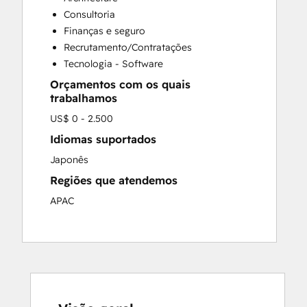
Full Inbound Marketing Services
Consultoria
HubSpot Onboarding
Finanças e seguro
Sales and Marketing Alignment
Recrutamento/Contratações
Sales Coaching and Training
Tecnologia - Software
Sales Enablement
Orçamentos com os quais
trabalhamos
US$ 0 - 2.500
Idiomas suportados
Japonês
Regiões que atendemos
APAC