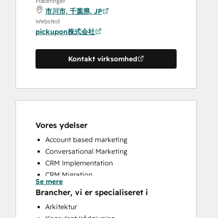
Placeringer
市川市, 千葉県, JP
Websted
pickupon株式会社
Kontakt virksomhed
Vores ydelser
Account based marketing
Conversational Marketing
CRM Implementation
CRM Migration
Se mere
Customer Marketing
Brancher, vi er specialiseret i
Customer Success Training
Arkitektur
Customer Support Training