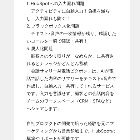
1. HubSpotへの入力漏れ問題

　アクティビティに自動入力！負担を減ら
し、入力漏れも防ぐ！

2. ブラックボックス化問題

　テキスト×音声の一次情報が残り、確認した
いコールを一瞬で確認・共有！

3. 属人化問題

　顧客とのやり取りが「なめらか」に共有さ
れるとナレッジがどんどん蓄積！

「会話サマリーAI電話ピクポン」は、AIが電
話で話した内容のサマリーをテキスト×音声で
作成し、自動入力・共有してくれるサービス
です。入力を意識せず、顧客との会話内容を
チームのワークスペース（CRM・SFAなど）
へシェアします。

自社プロダクトの開発で培った経験を元にマ
ーケティングから営業領域まで、HubSpotの
構築やサポートが可能です。