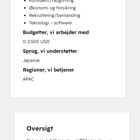
Konsulent/rådgivning
Full Inbound Marketing Services
Økonomi og forsikring
HubSpot Onboarding
Rekruttering/bemanding
Sales and Marketing Alignment
Teknologi – software
Sales Coaching and Training
Budgetter, vi arbejder med
Sales Enablement
0-2.500 USD
Sprog, vi understøtter
Japansk
Regioner, vi betjener
APAC
Oversigt