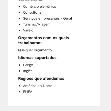
Email Marketing
Comércio eletrônico
Full Inbound Marketing Services
Consultoria
Knowledge Base Development
Serviços empresariais - Geral
Paid Advertising
Turismo/Viagem
Programmable Automation
Varejo
Sales and Marketing Alignment
Orçamentos com os quais
Sales Coaching and Training
trabalhamos
Sales Enablement
Qualquer orçamento
Search Engine Optimization
Social Media
Idiomas suportados
Website Design
Grego
Website Development
Inglês
Website Migration
Regiões que atendemos
América do Norte
EMEA