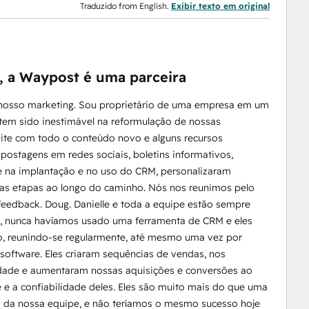
Traduzido from English.
Exibir texto em original
 a Waypost é uma parceira
 nosso marketing. Sou proprietário de uma empresa em um
tem sido inestimável na reformulação de nossas
site com todo o conteúdo novo e alguns recursos
postagens em redes sociais, boletins informativos,
e na implantação e no uso do CRM, personalizaram
 as etapas ao longo do caminho. Nós nos reunimos pelo
feedback. Doug. Danielle e toda a equipe estão sempre
, nunca havíamos usado uma ferramenta de CRM e eles
o, reunindo-se regularmente, até mesmo uma vez por
ftware. Eles criaram sequências de vendas, nos
lidade e aumentaram nossas aquisições e conversões ao
e e a confiabilidade deles. Eles são muito mais do que uma
 da nossa equipe, e não teríamos o mesmo sucesso hoje