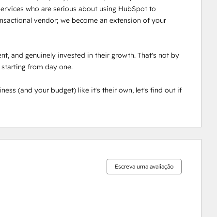
services who are serious about using HubSpot to 
ansactional vendor; we become an extension of your 
nt, and genuinely invested in their growth. That's not by 
 starting from day one. 

ss (and your budget) like it's their own, let's find out if 
0%
0%
0%
0%
100%
concluído
concluído
concluído
concluído
concluído
Escreva uma avaliação