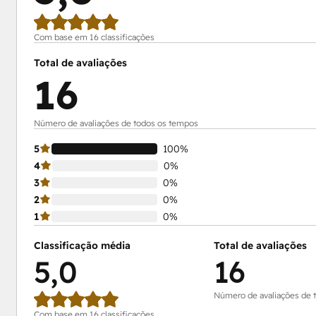
Com base em 16 classificações
Total de avaliações
16
Número de avaliações de todos os tempos
5
100%
4
0%
3
0%
2
0%
1
0%
Classificação média
Total de avaliações
5,0
16
Número de avaliações de 
Com base em 16 classificações