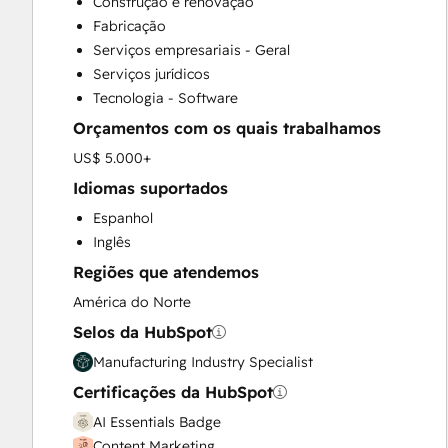
Construção e renovação
Custom API Integrations
Fabricação
Customer Success Training
Serviços empresariais - Geral
Email Marketing
Serviços jurídicos
Full Inbound Marketing Services
Tecnologia - Software
Help Desk Implementation
Orçamentos com os quais trabalhamos
HubSpot Onboarding
Knowledge Base Development
US$ 5.000+
Paid Advertising
Idiomas suportados
Programmable Automation
Espanhol
Public Relations
Inglês
Sales and Marketing Alignment
Regiões que atendemos
Sales Coaching and Training
Sales Enablement
América do Norte
Search Engine Optimization
Selos da HubSpot
Social Media
Manufacturing Industry Specialist
Video Production
Certificações da HubSpot
Website Design
Website Development
AI Essentials Badge
Website Migration
Content Marketing