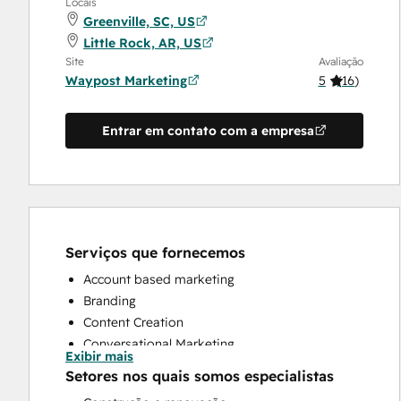
Locais
Greenville, SC, US
Little Rock, AR, US
Site
Avaliação
Waypost Marketing
5
(
16
)
Entrar em contato com a empresa
Serviços que fornecemos
Account based marketing
Branding
Content Creation
Conversational Marketing
Exibir mais
CRM Implementation
Setores nos quais somos especialistas
CRM Migration