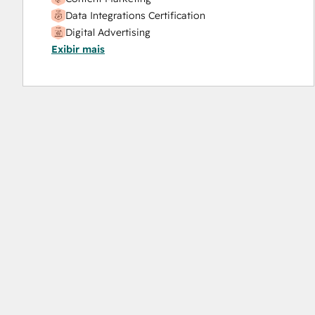
Data Integrations Certification
Digital Advertising
Exibir mais
Email Marketing Certification
HubSpot Implementation for Partners
HubSpot Marketing Hub Software Certification
HubSpot Reporting
HubSpot Sales Hub Software Certification
HubSpot Solutions Partner
Inbound
Inbound Marketing
Objectives-Based Onboarding
Platform Consulting
SEO
SEO II
Service Hub Software
Social Media Marketing Certification Course
Social Media Marketing Certification II