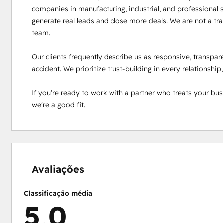
companies in manufacturing, industrial, and professional 
generate real leads and close more deals. We are not a tr
team.

Our clients frequently describe us as responsive, transpare
accident. We prioritize trust-building in every relationship,
If you're ready to work with a partner who treats your busine
we're a good fit.
0%
0%
0%
0%
100%
concluído
concluído
concluído
concluído
concluído
Avaliações
Classificação média
5,0