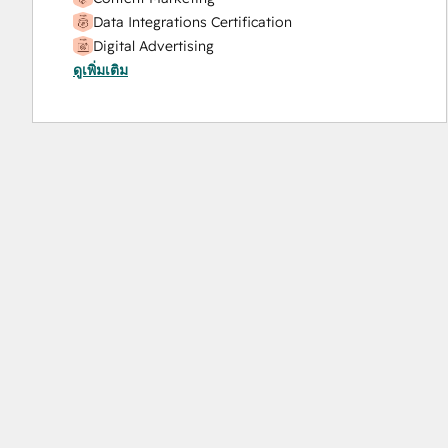
Data Integrations Certification
Digital Advertising
ดูเพิ่มเติม
Email Marketing Certification
HubSpot Implementation for Partners
HubSpot Marketing Hub Software Certification
HubSpot Reporting
HubSpot Sales Hub Software Certification
HubSpot Solutions Partner
Inbound
Inbound Marketing
Objectives-Based Onboarding
Platform Consulting
SEO II
Service Hub Software
Social Media Marketing Certification Course
Social Media Marketing Certification II