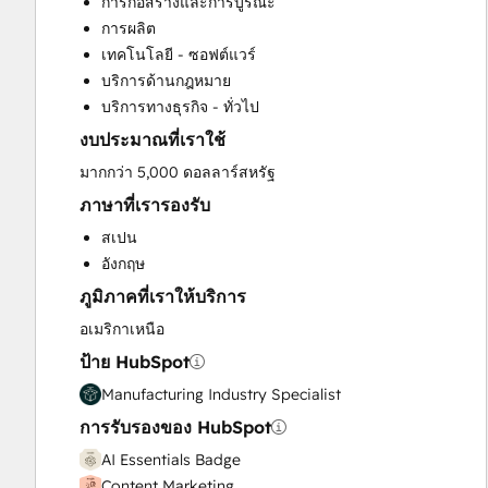
การก่อสร้างและการบูรณะ
Custom API Integrations
การผลิต
Customer Success Training
เทคโนโลยี - ซอฟต์แวร์
Email Marketing
บริการด้านกฎหมาย
Full Inbound Marketing Services
บริการทางธุรกิจ - ทั่วไป
Help Desk Implementation
งบประมาณที่เราใช้
HubSpot Onboarding
Knowledge Base Development
มากกว่า 5,000 ดอลลาร์สหรัฐ
Paid Advertising
ภาษาที่เรารองรับ
Programmable Automation
สเปน
Public Relations
อังกฤษ
Sales and Marketing Alignment
ภูมิภาคที่เราให้บริการ
Sales Coaching and Training
Sales Enablement
อเมริกาเหนือ
Search Engine Optimization
ป้าย HubSpot
Social Media
Manufacturing Industry Specialist
Video Production
การรับรองของ HubSpot
Website Design
Website Development
AI Essentials Badge
Website Migration
Content Marketing