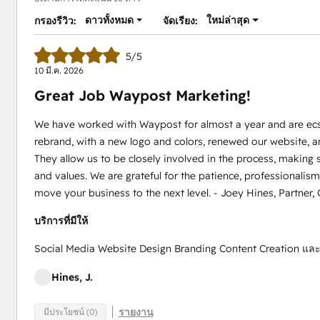
ดาวทั้งหมด
ใหม่ล่าสุด
กรองรีวิว:
จัดเรียง:
5/5
10 มี.ค. 2026
Great Job Waypost Marketing!
We have worked with Waypost for almost a year and are ecs
rebrand, with a new logo and colors, renewed our website, an
They allow us to be closely involved in the process, making
and values. We are grateful for the patience, professional
move your business to the next level. - Joey Hines, Partner,
บริการที่มีให้
Social Media Website Design Branding Content Creation แล
Hines, J.
รายงาน
มีประโยชน์ (0)