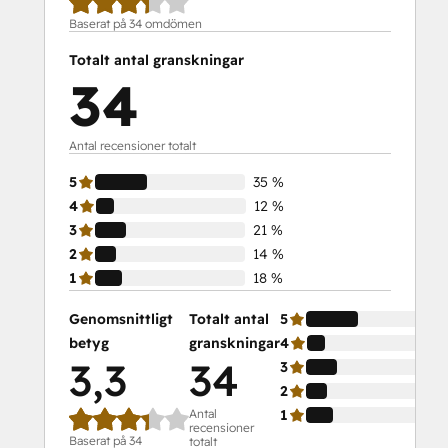
Baserat på 34 omdömen
Totalt antal granskningar
34
Antal recensioner totalt
5
35 %
4
12 %
3
21 %
2
14 %
1
18 %
Genomsnittligt
Totalt antal
5
betyg
granskningar
4
3,3
34
3
2
Antal
1
recensioner
Baserat på 34
totalt