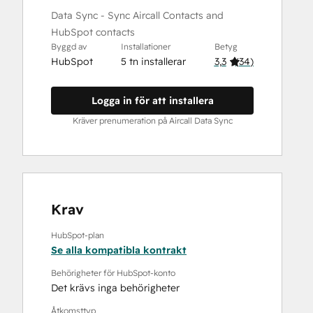
Data Sync - Sync Aircall Contacts and
HubSpot contacts
Byggd av
Installationer
Betyg
HubSpot
5 tn installerar
3,3
(
34
)
Logga in för att installera
Kräver prenumeration på Aircall Data Sync
Krav
HubSpot-plan
Se alla kompatibla kontrakt
Behörigheter för HubSpot-konto
Det krävs inga behörigheter
Åtkomsttyp