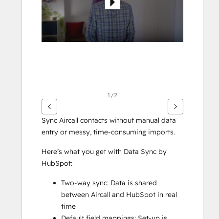
1/2
Sync Aircall contacts without manual data 
entry or messy, time-consuming imports. 
Here’s what you get with Data Sync by 
HubSpot:
Two-way sync: Data is shared 
between Aircall and HubSpot in real 
time
Default field mappings: Set-up is 