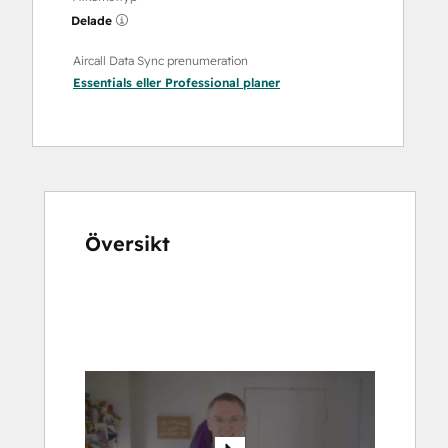
Delade
Aircall Data Sync prenumeration
Essentials
eller
Professional
planer
Översikt
Använd
piltangenterna
för
att
se
andra
alternativ