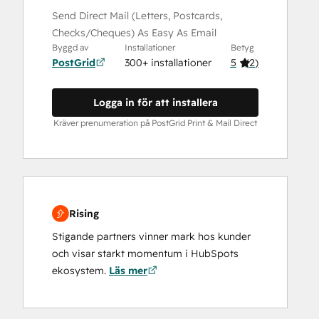
Send Direct Mail (Letters, Postcards,
Checks/Cheques) As Easy As Email
Byggd av
Installationer
Betyg
PostGrid
300+ installationer
5
(
2
)
Logga in för att installera
Kräver prenumeration på PostGrid Print & Mail Direct
Rising
Stigande partners vinner mark hos kunder
och visar starkt momentum i HubSpots
ekosystem.
Läs mer