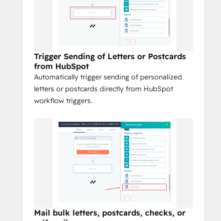
HubSpot
Support customer acquisition, 
onboarding, retention, and re-
engagement campaigns
Drive high response rates with 
Trigger Sending of Letters or Postcards
from HubSpot
personalized direct mail offers
Automatically trigger sending of personalized
PostGrid helps you connect offline and 
letters or postcards directly from HubSpot
online channels directly from HubSpot so 
workflow triggers.
your direct mail is fast, seamless, and 
effective.
Mail bulk letters, postcards, checks, or