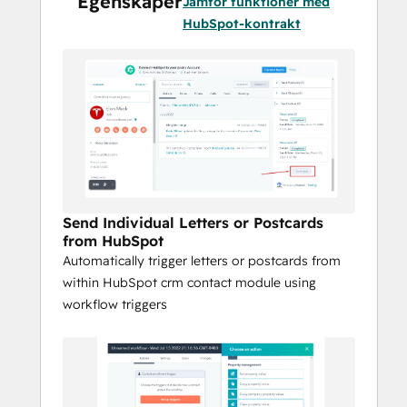
Egenskaper
Jämför funktioner med
Type 2, and GDPR
HubSpot-kontrakt
Reach customers globally with local 
print and postal carrier options
Use Cases:
Send automated, triggered postcards
Deliver personalized letters at scale
Schedule and send birthday greetings 
and special occasion mail
Welcome new customers with 
Send Individual Letters or Postcards
onboarding letters
from HubSpot
Power direct mail through HubSpot 
Automatically trigger letters or postcards from
workflows
within HubSpot crm contact module using
Print and mail internationally with 
workflow triggers
local delivery optimization
Choose postal carriers like USPS, 
Canada Post, Royal Mail, and 
Australia Post
Issue business checks directly from 