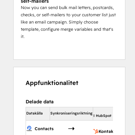
self-mailers
Now you can send bulk mail letters, postcards,
checks, or self-mailers to your customer list just
like an email campaign. Simply choose
template, configure merge variables and that's
it.
Appfunktionalitet
Delade data
I HubS
Datakälla
Synkroniseringsriktning
I HubSpot
Kon
Contacts
Kontakter