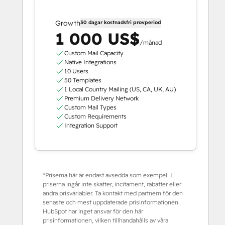
Growth
30 dagar kostnadsfri provperiod
1 000 US$
/månad
Custom Mail Capacity
Native Integrations
10 Users
50 Templates
1 Local Country Mailing (US, CA, UK, AU)
Premium Delivery Network
Custom Mail Types
Custom Requirements
Integration Support
*Priserna här är endast avsedda som exempel. I
priserna ingår inte skatter, incitament, rabatter eller
andra prisvariabler. Ta kontakt med partnern för den
senaste och mest uppdaterade prisinformationen.
HubSpot har inget ansvar för den här
prisinformationen, vilken tillhandahålls av våra