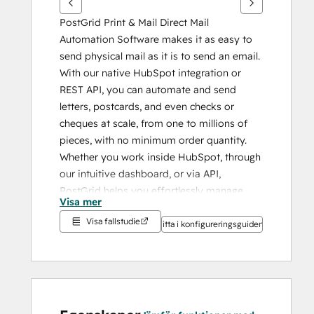
PostGrid Print & Mail Direct Mail 
Automation Software makes it as easy to 
send physical mail as it is to send an email. 
With our native HubSpot integration or 
REST API, you can automate and send 
letters, postcards, and even checks or 
cheques at scale, from one to millions of 
pieces, with no minimum order quantity.
Whether you work inside HubSpot, through 
our intuitive dashboard, or via API, 
PostGrid helps you effortlessly manage 
Visa mer
direct mail campaigns directly within your 
Visa fallstudie
marketing workflows.
Titta i konfigureringsguiden
Benefits:
Eliminate manual back-office mailing 
tasks
Ensure compliance with HIPAA, SOC 2 