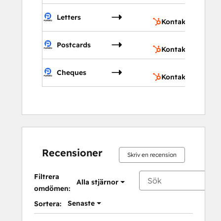
Kon
Letters
Kontakter
Kon
Postcards
Kontakter
Kon
Cheques
Kontakter
Recensioner
Skriv en recension
Filtrera
Alla stjärnor
omdömen:
Senaste
Sortera: