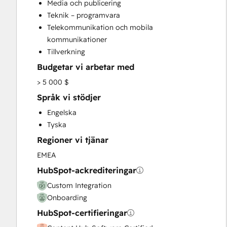
Media och publicering
HubSpot Onboarding
Teknik – programvara
Programmable Automation
Telekommunikation och mobila
Sales and Marketing Alignment
kommunikationer
Website Development
Tillverkning
Website Migration
Budgetar vi arbetar med
> 5 000 $
Språk vi stödjer
Engelska
Tyska
Regioner vi tjänar
EMEA
HubSpot-ackrediteringar
Custom Integration
Onboarding
HubSpot-certifieringar