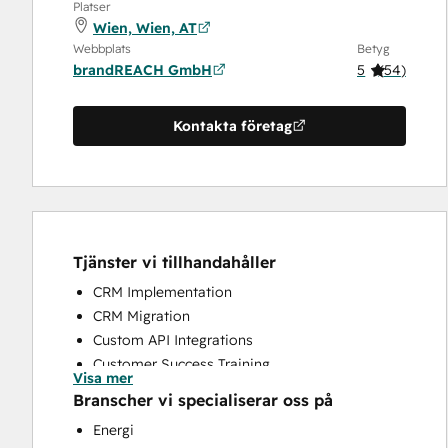
Platser
Wien, Wien, AT
Webbplats
Betyg
brandREACH GmbH
5
(
54
)
Kontakta företag
Tjänster vi tillhandahåller
CRM Implementation
CRM Migration
Custom API Integrations
Customer Success Training
Visa mer
Customer Support Training
Branscher vi specialiserar oss på
Customer Survey and Analysis
Energi
Help Desk Implementation