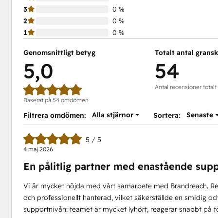
3
0 %
2
0 %
1
0 %
Genomsnittligt betyg
Totalt antal grans
5,0
54
Antal recensioner totalt
Baserat på 54 omdömen
Alla stjärnor
Senaste
Filtrera omdömen:
Sortera:
5 / 5
4 maj 2026
En pålitlig partner med enastående sup
Vi är mycket nöjda med vårt samarbete med Brandreach. Re
och professionellt hanterad, vilket säkerställde en smidig och
supportnivån: teamet är mycket lyhört, reagerar snabbt på för