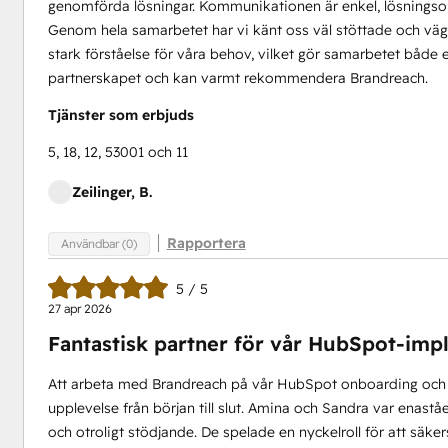
genomförda lösningar. Kommunikationen är enkel, lösningsori
Genom hela samarbetet har vi känt oss väl stöttade och vä
stark förståelse för våra behov, vilket gör samarbetet både
partnerskapet och kan varmt rekommendera Brandreach.
Tjänster som erbjuds
5, 18, 12, 53001 och 11
Zeilinger, B.
Rapportera
Användbar (0)
5 / 5
27 apr 2026
Fantastisk partner för vår HubSpot-imp
Att arbeta med Brandreach på vår HubSpot onboarding och i
upplevelse från början till slut. Amina och Sandra var enas
och otroligt stödjande. De spelade en nyckelroll för att säke