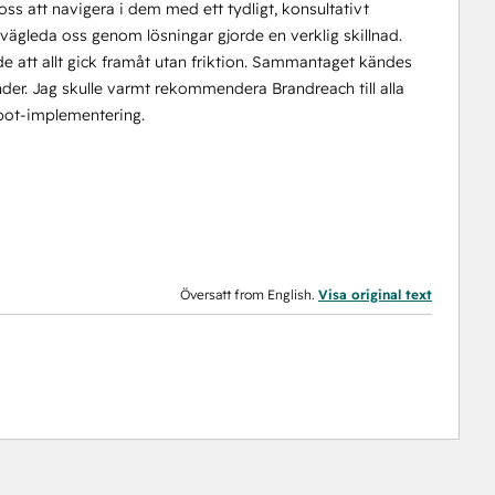
 oss att navigera i dem med ett tydligt, konsultativt
vägleda oss genom lösningar gjorde en verklig skillnad.
orde att allt gick framåt utan friktion. Sammantaget kändes
der. Jag skulle varmt rekommendera Brandreach till alla
Spot-implementering.
Översatt from English.
Visa original text