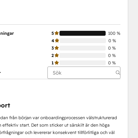
kningar
5
100 %
4
0 %
3
0 %
2
0 %
1
0 %
port
dan från början var onboardingprocessen välstrukturerad
 effektiv start. Det som sticker ut särskilt är den höga
frågningar och levererar konsekvent tillförlitliga och väl