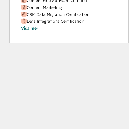
Content Hub Software Certified
Content Marketing
CRM Data Migration Certification
Data Integrations Certification
Visa mer
Digital Advertising
Digital Marketing
Email Marketing Certification
Email Marketing Certification
Frictionless Sales
Guided Client Onboarding
HubSpot Architecture I: Data Models and APIs
HubSpot CMS for Developers II
HubSpot Content Hub Software
HubSpot Email Marketing Software
Certification
HubSpot Implementation for Partners
HubSpot Marketing Hub Software Certification
HubSpot Reporting
HubSpot Sales Hub Software Certification