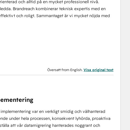
enterad och alltid på en mycket professionell nivå.
gledda. Brandreach kombinerar teknisk expertis med en
 effektivt och roligt. Sammantaget är vi mycket nöjda med
Översatt from English.
Visa original text
lementering
mplementering var en verkligt smidig och välhanterad
tående under hela processen, konsekvent lyhörda, proaktiva
rställa att vår datamigrering hanterades noggrant och