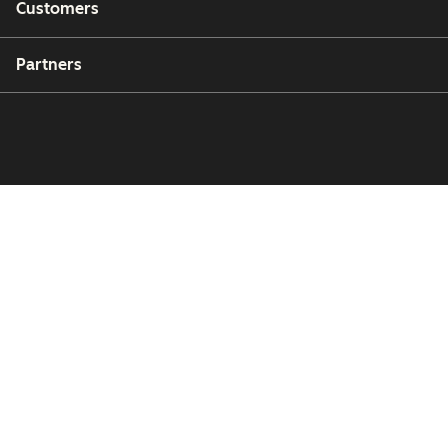
Customers
Partners
Copyright © 2026 HubSpot, Inc.
Legal Center
Privacy Policy
Security
Website Accessibility
Manage Cookies
Your Privacy Choices