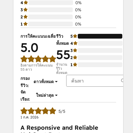
4
0%
Sales Team
3
0%
Salesforce Integration Certification
2
0%
SEO II
1
0%
Service Hub Software
Social Media Marketing Certification
การให้คะแนนเฉลี่ย
รีวิว
5
100
Course
5.0
ทั้งหมด
4
0%
Social Media Marketing Certification II
55
3
0%
Solutions Architecture Foundations
2
0%
จำนวน
1
0%
อิงตามการให้คะแนน
รีวิว
55 ดาว
ทั้งหมด
กรอง
ดาวทั้งหมด
รีวิว:
จัด
ใหม่ล่าสุด
เรียง:
5/5
1 ก.ค. 2026
A Responsive and Reliable