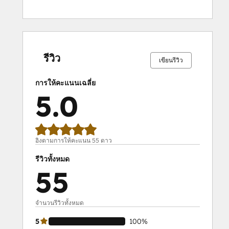
HubSpot Sales Hub Software
Certification
HubSpot Sales Software
เสร็จ
เสร็จ
เสร็จ
เสร็จ
เสร็จ
เสร็จ
เสร็จ
เสร็จ
เสร็จ
เสร็จ
HubSpot Solutions Partner
สมบูรณ์
สมบูรณ์
สมบูรณ์
สมบูรณ์
สมบูรณ์
สมบูรณ์
สมบูรณ์
สมบูรณ์
สมบูรณ์
สมบูรณ์
0%
0%
0%
0%
100%
0%
0%
0%
0%
100%
HubSpot Trainer Certification
รีวิว
เขียนรีวิว
Inbound
Inbound Marketing
การให้คะแนนเฉลี่ย
Inbound Marketing
5.0
Inbound Marketing Optimization
Inbound Sales
Marketing Hub Demo
Objectives-Based Onboarding
อิงตามการให้คะแนน 55 ดาว
Platform Consulting
รีวิวทั้งหมด
Revenue Operations
55
Sales Enablement
Sales Hub Demo
Sales Hub Implementation
จำนวนรีวิวทั้งหมด
Sales Management Training: Strategies
5
100%
for Developing a Successful Modern