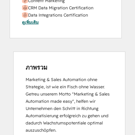
Content Marketing
CRM Data Migration Certification
Data Integrations Certification
ดูเพิ่มเติม
Digital Advertising
Digital Marketing
Email Marketing Certification
Email Marketing Certification
Frictionless Sales
Guided Client Onboarding
HubSpot Architecture I: Data Models and
ภาพรวม
APIs
Marketing & Sales Automation ohne 
HubSpot CMS for Developers II
Strategie, ist wie ein Fisch ohne Wasser. 
HubSpot Content Hub Software
Getreu unserem Motto "Marketing & Sales 
HubSpot Email Marketing Software
Automation made easy", helfen wir 
Certification
Unternehmen den Schritt in Richtung 
HubSpot Implementation for Partners
Automatisierung erfolgreich zu gehen und 
HubSpot Marketing Hub Software
dadurch Wachstumspotentiale optimal 
Certification
auszuschöpfen.
HubSpot Reporting