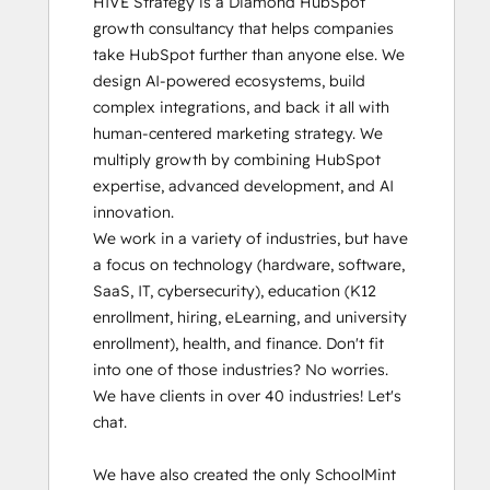
HIVE Strategy is a Diamond HubSpot 
Email Marketing Certification
growth consultancy that helps companies 
Frictionless Sales
take HubSpot further than anyone else. We 
Guided Client Onboarding
design AI-powered ecosystems, build 
HubSpot Architecture I: Data Models and
complex integrations, and back it all with 
APIs
human-centered marketing strategy. We 
HubSpot Architecture II: Content and
multiply growth by combining HubSpot 
Messaging Tools
expertise, advanced development, and AI 
HubSpot CMS for Developers II
innovation.

HubSpot Content Hub Software
We work in a variety of industries, but have 
HubSpot Email Marketing Software
a focus on technology (hardware, software, 
Certification
SaaS, IT, cybersecurity), education (K12 
HubSpot Implementation for Partners
enrollment, hiring, eLearning, and university 
HubSpot Marketing Hub Software
enrollment), health, and finance. Don't fit 
Certification
into one of those industries? No worries. 
HubSpot Reporting
We have clients in over 40 industries! Let's 
HubSpot Sales Hub Software
chat.

Certification
HubSpot Solutions Partner
We have also created the only SchoolMint 
HubSpot Trainer Certification