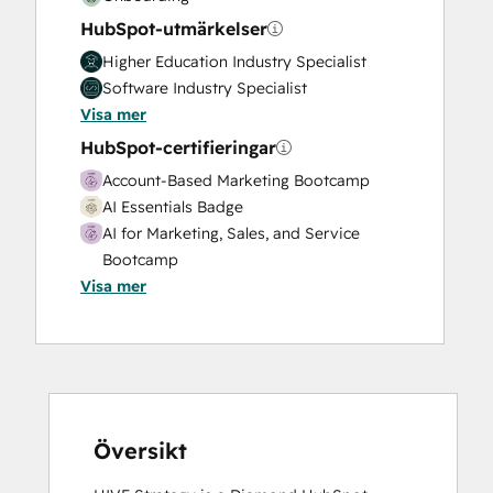
Search Engine Optimization
HubSpot-utmärkelser
Social Media
Video Production
Higher Education Industry Specialist
Website Design
Software Industry Specialist
Website Development
Visa mer
Website Migration
HubSpot-certifieringar
Account-Based Marketing Bootcamp
AI Essentials Badge
AI for Marketing, Sales, and Service
Bootcamp
Visa mer
Breeze Essentials Partner Badge
Content Hub Software Certified
Content Marketing
CRM Data Migration Certification
Data Integrations Certification
Digital Advertising
Digital Marketing
Översikt
Email Marketing Certification