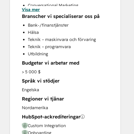
Conversational Marketing
Visa mer
CRM Implementation
Branscher vi specialiserar oss på
CRM Migration
Bank-/finanstjänster
Custom API Integrations
Hälsa
Customer Marketing
Teknik – maskinvara och förvaring
Customer Success Training
Teknik – programvara
Customer Support Training
Utbildning
Customer Survey and Analysis
Budgetar vi arbetar med
Email Marketing
Full Inbound Marketing Services
> 5 000 $
Help Desk Implementation
Språk vi stödjer
HubSpot Onboarding
Engelska
Knowledge Base Development
Regioner vi tjänar
Paid Advertising
Programmable Automation
Nordamerika
Public Relations
HubSpot-ackrediteringar
Sales and Marketing Alignment
Custom Integration
Sales Enablement
Onboarding