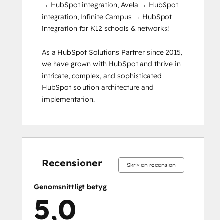
→ HubSpot integration, Avela → HubSpot 
Inbound
integration, Infinite Campus → HubSpot 
Inbound Marketing
integration for K12 schools & networks!

Inbound Marketing
Inbound Marketing Optimization
As a HubSpot Solutions Partner since 2015, 
Inbound Sales
we have grown with HubSpot and thrive in 
Integrating With HubSpot I: Foundations
intricate, complex, and sophisticated 
Objectives-Based Onboarding
HubSpot solution architecture and 
Platform Consulting
implementation.
Revenue Operations
RevOps Bootcamp
Sales Enablement
Sales Management Training: Strategies
0 %
0 %
0 %
2 %
98 %
0 %
0 %
0 %
2 %
98 %
for Developing a Successful Modern
slutfört
slutfört
slutfört
slutfört
slutfört
slutfört
slutfört
slutfört
slutfört
slutfört
Sales Team
Recensioner
Skriv en recension
Salesforce Integration Certification
SEO
Genomsnittligt betyg
SEO II
5,0
Service Hub Software
Social Media Marketing Certification