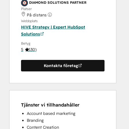
DIAMOND SOLUTIONS PARTNER
Platser
På distans
Webbplats
HIVE Strategy | Expert HubSpot
Solutions
Betyg
5
(
130
)
Kontakta företag
Tjänster vi tillhandahåller
Account based marketing
Branding
Content Creation