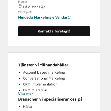
Platser
På distans
Webbplats
Mindedu Marketing e Vendas
Kontakta företag
Tjänster vi tillhandahåller
Account based marketing
Conversational Marketing
CRM Implementation
CRM Migration
Visa mer
Customer Marketing
Branscher vi specialiserar oss på
Customer Success Training
Hälsa
Customer Support Training