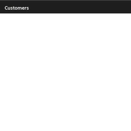
Customers
Partners
Copyright © 2026 HubSpot, Inc.
Legal Center
Privacy Policy
Security
Website Accessibility
Hantera cookies