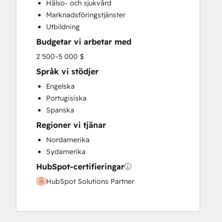
Hälso- och sjukvård
Email Marketing
Marknadsföringstjänster
Full Inbound Marketing Services
Utbildning
HubSpot Onboarding
Budgetar vi arbetar med
Paid Advertising
Programmable Automation
2 500–5 000 $
Sales and Marketing Alignment
Språk vi stödjer
Sales Coaching and Training
Engelska
Search Engine Optimization
Portugisiska
Website Design
Spanska
Website Development
Regioner vi tjänar
Nordamerika
Sydamerika
HubSpot-certifieringar
HubSpot Solutions Partner