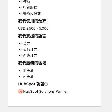
教育
Email Marketing
行銷服務
Full Inbound Marketing Services
醫療和保健
HubSpot Onboarding
我們使用的預算
Paid Advertising
Programmable Automation
USD 2,500 - 5,000
Sales and Marketing Alignment
我們支援的語言
Sales Coaching and Training
英文
Search Engine Optimization
葡萄牙文
Website Design
西班牙文
Website Development
我們服務的區域
北美洲
南美洲
HubSpot 認證
HubSpot Solutions Partner