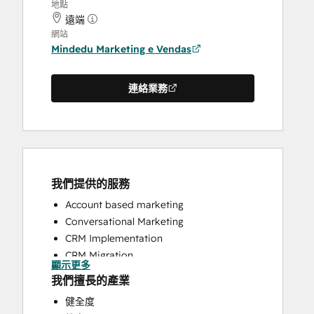
地點
遠端
網站
Mindedu Marketing e Vendas
連絡業務
我們提供的服務
Account based marketing
Conversational Marketing
CRM Implementation
CRM Migration
顯示更多
Customer Marketing
我們擅長的產業
Customer Success Training
健全度
Customer Support Training