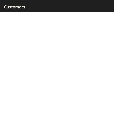
Customers
Partners
Copyright © 2026 HubSpot, Inc.
Legal Center
Privacy Policy
Security
Website Accessibility
管理Cookie