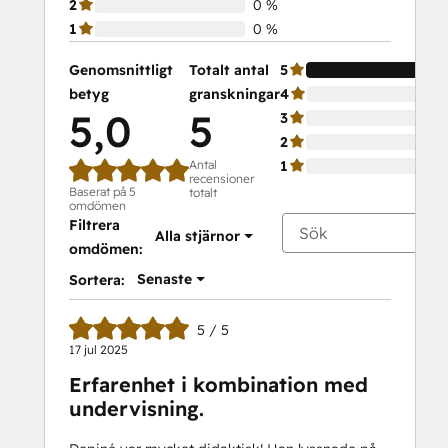
2
0 %
1
0 %
Genomsnittligt
Totalt antal
5
betyg
granskningar
4
5,0
5
3
2
Antal
1
recensioner
Baserat på 5
totalt
omdömen
Filtrera
Alla stjärnor
omdömen:
Senaste
Sortera:
5 / 5
17 jul 2025
Erfarenhet i kombination med
undervisning.