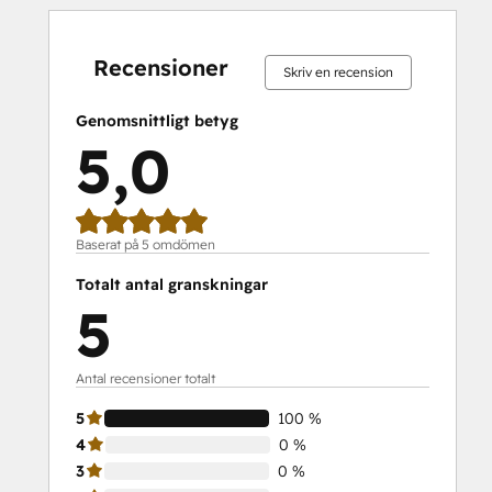
0 %
0 %
0 %
0 %
100 %
0 %
0 %
0 %
0 %
100 %
slutfört
slutfört
slutfört
slutfört
slutfört
slutfört
slutfört
slutfört
slutfört
slutfört
Recensioner
Skriv en recension
Genomsnittligt betyg
5,0
Baserat på 5 omdömen
Totalt antal granskningar
5
Antal recensioner totalt
5
100 %
4
0 %
3
0 %