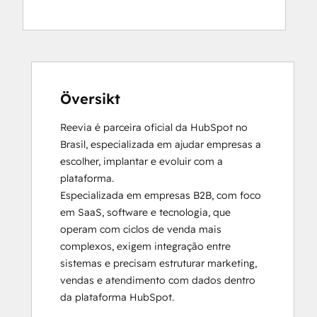
HubSpot
Implementation
for
Partners
HubSpot
Sales
Översikt
Hub
Reevia é parceira oficial da HubSpot no 
Software
Brasil, especializada em ajudar empresas a 
Certification
escolher, implantar e evoluir com a 
HubSpot
plataforma. 

Solutions
Especializada em empresas B2B, com foco 
Partner
em SaaS, software e tecnologia, que 
Inbound Marketing
operam com ciclos de venda mais 
Service Hub
complexos, exigem integração entre 
Software
sistemas e precisam estruturar marketing, 
vendas e atendimento com dados dentro 
da plataforma HubSpot.
