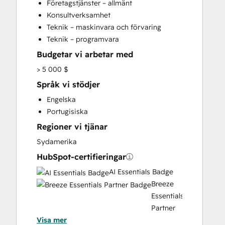
Företagstjänster – allmänt
Customer Support Training
Konsultverksamhet
Customer Survey and Analysis
Teknik – maskinvara och förvaring
Full Inbound Marketing Services
Teknik – programvara
Help Desk Implementation
Budgetar vi arbetar med
HubSpot Onboarding
Knowledge Base Development
> 5 000 $
Programmable Automation
Språk vi stödjer
Sales and Marketing Alignment
Engelska
Portugisiska
Regioner vi tjänar
Sydamerika
HubSpot-certifieringar
AI Essentials Badge
Breeze
Essentials
Partner
Visa mer
Badge