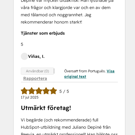
Depiné var mycket didaktisk! Han lyssnade på
våra frågor och klargjorde var och en av dem
med tålamod och noggrannhet. Jag
rekommenderar honom starkt!
Tjänster som erbjuds
5
Viñas, I.
Översatt from Português.
Visa
Användbar (0)
original text
Rapportera
5 / 5
17 jul 2025
Utmärkt företag!
Vi begärde (och rekommenderade) full
HubSpot-utbildning med Juliano Depiné från
Reevia, en utmärkt professionell! Han hjälpte oss