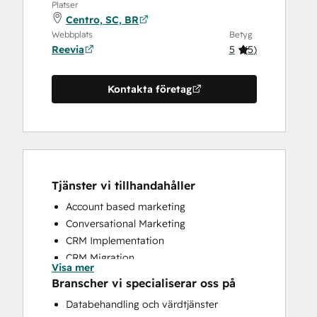
Platser
Centro, SC, BR
Webbplats
Betyg
Reevia
5
(
5
)
Kontakta företag
Tjänster vi tillhandahåller
Account based marketing
Conversational Marketing
CRM Implementation
CRM Migration
Visa mer
Custom API Integrations
Branscher vi specialiserar oss på
Customer Marketing
Databehandling och värdtjänster
Customer Success Training