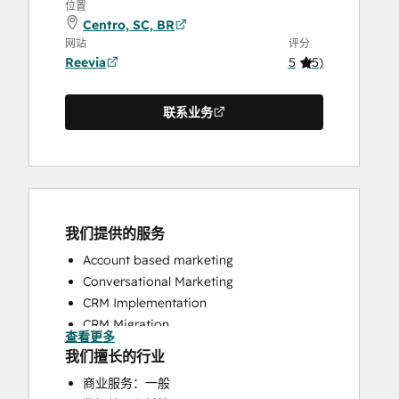
位置
Centro, SC, BR
网站
评分
Reevia
5
(
5
)
联系业务
我们提供的服务
Account based marketing
Conversational Marketing
CRM Implementation
CRM Migration
查看更多
Custom API Integrations
我们擅长的行业
Customer Marketing
商业服务：一般
Customer Success Training