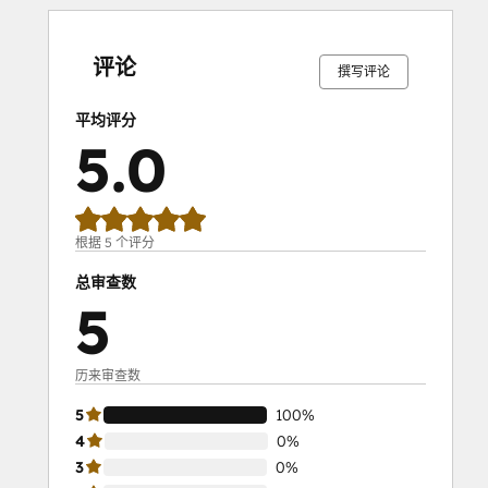
0%
0%
0%
0%
100%
0%
0%
0%
0%
100%
完
完
完
完
完
完
完
完
完
完
成
成
成
成
成
成
成
成
成
成
评论
撰写评论
平均评分
5.0
根据 5 个评分
总审查数
5
历来审查数
5
100%
4
0%
3
0%