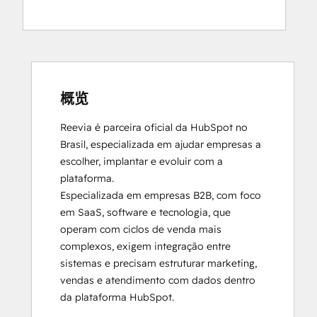
HubSpot
Implementation
for
Partners
HubSpot
Sales
概览
Hub
Reevia é parceira oficial da HubSpot no 
Software
Brasil, especializada em ajudar empresas a 
Certification
escolher, implantar e evoluir com a 
HubSpot
plataforma. 

Solutions
Especializada em empresas B2B, com foco 
Partner
em SaaS, software e tecnologia, que 
Inbound Marketing
operam com ciclos de venda mais 
Service Hub
complexos, exigem integração entre 
Software
sistemas e precisam estruturar marketing, 
vendas e atendimento com dados dentro 
da plataforma HubSpot.
