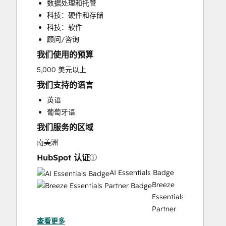
数据处理和托管
Customer Support Training
科技：硬件和存储
Customer Survey and Analysis
科技：软件
Full Inbound Marketing Services
顾问/咨询
Help Desk Implementation
我们使用的预算
HubSpot Onboarding
Knowledge Base Development
5,000 美元以上
Programmable Automation
我们支持的语言
Sales and Marketing Alignment
英语
葡萄牙语
我们服务的区域
南美洲
HubSpot 认证
AI Essentials Badge
Breeze
Essentials
Partner
查看更多
Badge