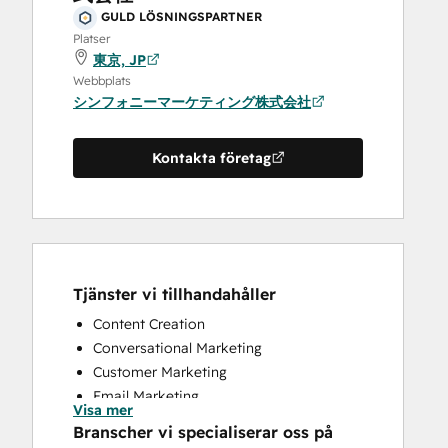
GULD LÖSNINGSPARTNER
Platser
東京, JP
Webbplats
シンフォニーマーケティング株式会社
Kontakta företag
Tjänster vi tillhandahåller
Content Creation
Conversational Marketing
Customer Marketing
Email Marketing
Visa mer
Sales and Marketing Alignment
Branscher vi specialiserar oss på
Video Production