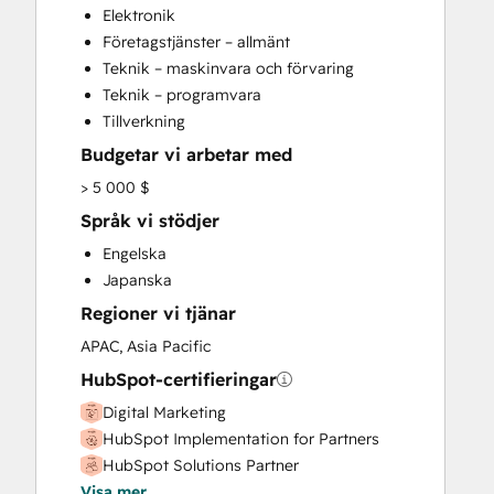
Elektronik
Website Design
Företagstjänster – allmänt
Website Development
Teknik – maskinvara och förvaring
Website Migration
Teknik – programvara
Tillverkning
Budgetar vi arbetar med
> 5 000 $
Språk vi stödjer
Engelska
Japanska
Regioner vi tjänar
APAC, Asia Pacific
HubSpot-certifieringar
Digital Marketing
HubSpot Implementation for Partners
HubSpot Solutions Partner
Visa mer