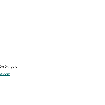
örsök igen.
ot.com
.