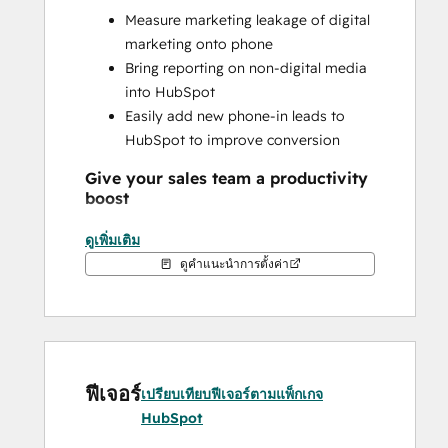
Measure marketing leakage of digital 
marketing onto phone 
Bring reporting on non-digital media 
into HubSpot
Easily add new phone-in leads to 
HubSpot to improve conversion
Give your sales team a productivity 
boost
Streamline your team's processes by 
ดูเพิ่มเติม
keeping all their calling data in 
ดูคำแนะนำการตั้งค่า
HubSpot
Automate follow up to phone calls, 
keeping your team working on their 
highest value tasks
Have marketing send you hot leads 
ฟีเจอร์
เปรียบเทียบฟีเจอร์ตามแพ็กเกจ
by phone 
HubSpot
Call leads directly off your mobile 