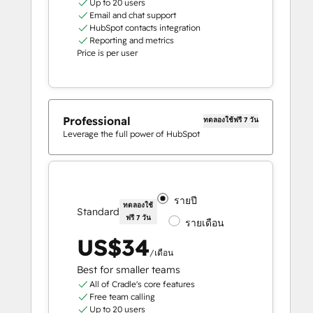
Up to 20 users
Email and chat support
HubSpot contacts integration
Reporting and metrics
Price is per user
Professional
ทดลองใช้ฟรี 7 วัน
Leverage the full power of HubSpot
รายปี
ทดลองใช้
Standard
ฟรี 7 วัน
รายเดือน
US$34
/เดือน
Best for smaller teams
All of Cradle's core features
Free team calling
Up to 20 users