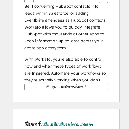
Be it converting HubSpot contacts into 
leads within Salesforce, or adding 
Eventbrite attendees as HubSpot contacts, 
Workato allows you to quickly integrate 
HubSpot with thousands of other apps to 
keep information up-to-date across your 
entire app ecosystem. 
With Workato, you’re also able to control 
how and when these types of workflows 
are triggered. Automate your workflows so 
they’re actively working when you don’t 
have to be. Popular app connections with 
ดูคำแนะนำการตั้งค่า
HubSpot using Workato include: Salesforce, 
Shopify, Google Contacts, QuickBase, 
Google Sheets, MailChimp, and more.
ฟีเจอร์
เปรียบเทียบฟีเจอร์ตามแพ็กเกจ