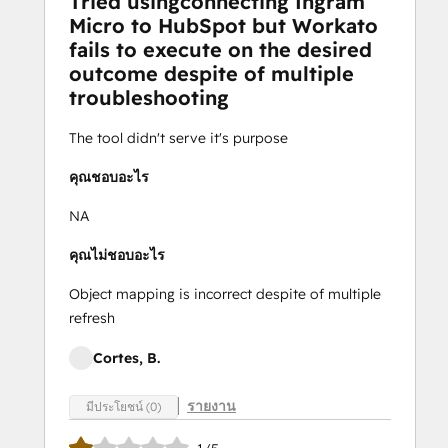
Tried usingconnecting Ingram
Micro to HubSpot but Workato
fails to execute on the desired
outcome despite of multiple
troubleshooting
The tool didn't serve it's purpose
คุณชอบอะไร
NA
คุณไม่ชอบอะไร
Object mapping is incorrect despite of multiple
refresh
Cortes, B.
รายงาน
มีประโยชน์ (0)