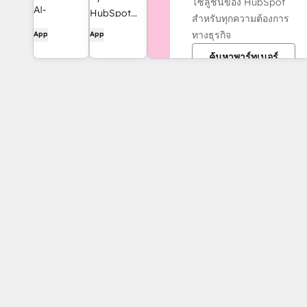
โซลูชันของ HubSpot
AI-
HubSpot
สำหรับทุกความต้องการ
generated
invoices to
ทางธุรกิจ
App
App
web
QuickBooks,
ค้นหาพาร์ทเนอร์
content,
NetSuite, or
built for
Xero — with
HubSpot.
accrual +
revenue
recognition