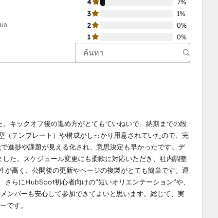
4
7%
3
1%
หมด
2
0%
1
0%
た。キックオフ後の進め方がとてもていねいで、納期までの段
の型（テンプレート）や構成がしっかり用意されていたので、完
ogで進捗や課題が見える化され、意思決定も早かったです。デ
ました。スケジュール変更にも柔軟に対応いただき、社内調整
用性が高く、公開後の更新やページの複製がとても簡単です。運
さらにHubSpot初心者向けの“短いオリエンテーション”や、
めてのメンバーも安心して参加できてよいと思います。総じて、実
ナーです。