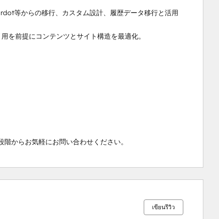
to・Pardot等からの移行、カスタム設計、履歴データ移行と活用
の流入・引用を前提にコンテンツとサイト構造を最適化。

想段階からお気軽にお問い合わせください。
เสร็จ
เสร็จ
เสร็จ
เสร็จ
เสร็จ
สมบูรณ์
สมบูรณ์
สมบูรณ์
สมบูรณ์
สมบูรณ์
0%
0%
1%
7%
92%
เขียนรีวิว