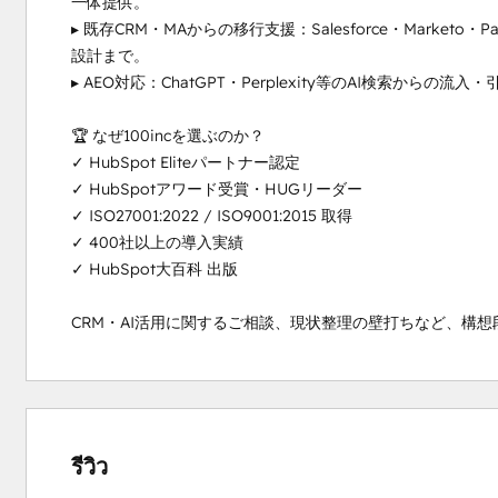
一体提供。

▸ 既存CRM・MAからの移行支援：Salesforce・Marke
設計まで。

▸ AEO対応：ChatGPT・Perplexity等のAI検索から
🏆 なぜ100incを選ぶのか？

✓ HubSpot Eliteパートナー認定

✓ HubSpotアワード受賞・HUGリーダー

✓ ISO27001:2022 / ISO9001:2015 取得

✓ 400社以上の導入実績

✓ HubSpot大百科 出版

CRM・AI活用に関するご相談、現状整理の壁打ちなど、構
เสร็จ
เสร็จ
เสร็จ
เสร็จ
เสร็จ
สมบูรณ์
สมบูรณ์
สมบูรณ์
สมบูรณ์
สมบูรณ์
0%
0%
1%
7%
92%
รีวิว