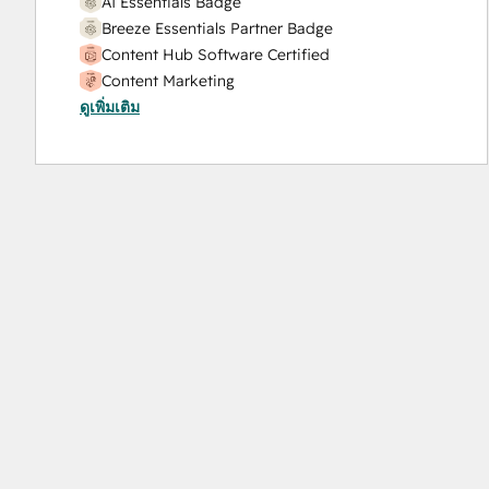
AI Essentials Badge
Sales Coaching and Training
Breeze Essentials Partner Badge
Sales Enablement
Content Hub Software Certified
Sales Hub Enterprise Onboarding
Content Marketing
Sales Hub Professional Onboarding
ดูเพิ่มเติม
Digital Marketing
Search Engine Optimization
Email Marketing Certification
Service Hub Enterprise Onboarding
Frictionless Sales
Service Hub Professional Onboarding
HubSpot Content Hub Software
Social Media
HubSpot Implementation for Partners
Video Production
HubSpot Marketing Hub Software Certification
Website Design
HubSpot Marketing Software
Website Development
HubSpot Reporting
Website Migration
HubSpot Sales Hub Software Certification
HubSpot Sales Software
HubSpot Solutions Partner
HubSpot Trainer Certification
Inbound
Inbound Marketing
Inbound Marketing