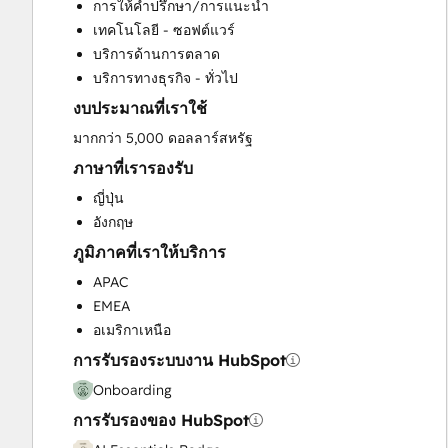
การให้คำปรึกษา/การแนะนำ
CRM Implementation
เทคโนโลยี - ซอฟต์แวร์
CRM Migration
บริการด้านการตลาด
Custom API Integrations
บริการทางธุรกิจ - ทั่วไป
Customer Marketing
งบประมาณที่เราใช้
Customer Success Training
Customer Support Training
มากกว่า 5,000 ดอลลาร์สหรัฐ
Customer Survey and Analysis
ภาษาที่เรารองรับ
Email Marketing
ญี่ปุ่น
Full Inbound Marketing Services
อังกฤษ
Help Desk Implementation
ภูมิภาคที่เราให้บริการ
HubSpot Academy Guided Onboarding
HubSpot Onboarding
APAC
Knowledge Base Development
EMEA
Marketing Hub Enterprise Onboarding
อเมริกาเหนือ
Marketing Hub Professional Onboarding
การรับรองระบบงาน HubSpot
Paid Advertising
Onboarding
Programmable Automation
การรับรองของ HubSpot
Public Relations
Sales and Marketing Alignment