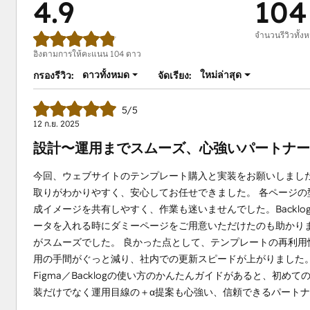
4.9
104
จำนวนรีวิวทั้ง
อิงตามการให้คะแนน 104 ดาว
ดาวทั้งหมด
ใหม่ล่าสุด
กรองรีวิว:
จัดเรียง:
5/5
12 ก.ย. 2025
設計〜運用までスムーズ、心強いパートナー
今回、ウェブサイトのテンプレート購入と実装をお願いしまし
取りがわかりやすく、安心してお任せできました。 各ページ
成イメージを共有しやすく、作業も迷いませんでした。Backl
ータを入れる時にダミーページをご用意いただけたのも助かり
がスムーズでした。 良かった点として、テンプレートの再利
用の手間がぐっと減り、社内での更新スピードが上がりました。 
Figma／Backlogの使い方のかんたんガイドがあると、初
装だけでなく運用目線の＋α提案も心強い、信頼できるパート