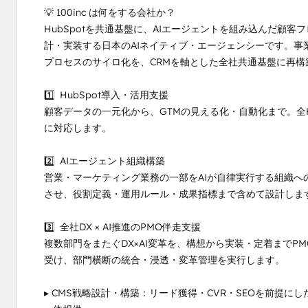
💡 100inc は何をする会社か？

HubSpotを共通基盤に、AIエージェントを組み込んだ顧
計・実装する日本のAIネイティブ・エージェンシーです。
プロセスのサイロ化を、CRMを軸とした全社共通基盤に再構
1️⃣  HubSpot導入・活用支援

顧客データの一元化から、GTMの見える化・自動化まで。全
に対応します。

2️⃣  AIエージェント組織構築

営業・マーケティング業務の一部をAIが自律実行する組織への移行を
させ、役割定義・運用ルール・成果指標まで含めて設計します
3️⃣  全社DX × AI推進のPMO伴走支援

複数部門をまたぐDX×AI変革を、構想から実装・定着まで
受け、部門横断の統合・浸透・変革管理を実行します。

▸ CMS戦略設計・構築：リード獲得・CVR・SEOを前提にした