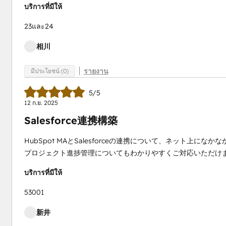
บริการที่มีให้
23และ24
相川
รายงาน
มีประโยชน์ (0)
5/5
12 ก.ย. 2025
Salesforce連携構築
HubSpot MAとSalesforceの連携について、ネット上
プロジェクト進捗管理についてもわかりやすくご対応いただけ
บริการที่มีให้
53001
新井