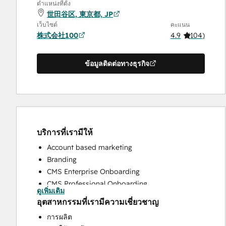
ตำแหน่งที่ตั้ง
世田谷区, 東京都, JP
เว็บไซต์
คะแนน
株式会社100
4.9
(
104
)
ข้อมูลติดต่อทางธุรกิจ
บริการที่เรามีให้
Account based marketing
Branding
CMS Enterprise Onboarding
CMS Professional Onboarding
ดูเพิ่มเติม
Community Management
อุตสาหกรรมที่เรามีความเชี่ยวชาญ
Content Creation
การผลิต
Conversational Marketing