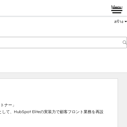
Menu
สร้าง
パートナー」

、HubSpot Eliteの実装力で顧客フロント業務を再設