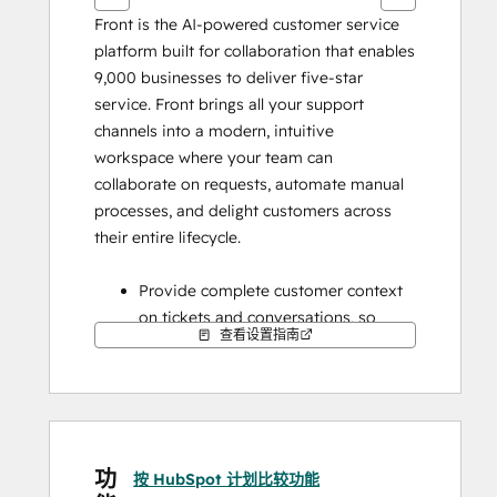
Front is the AI-powered customer service 
platform built for collaboration that enables 
9,000 businesses to deliver five-star 
service. Front brings all your support 
channels into a modern, intuitive 
workspace where your team can 
collaborate on requests, automate manual 
processes, and delight customers across 
their entire lifecycle.
Provide complete customer context 
on tickets and conversations, so 
查看设置指南
Support and Success teams can 
deliver fast, personalized service 
without having to switch tools
Easily keep your HubSpot CRM 
updated in real time, so you always 
功
have a complete picture of your 
按 HubSpot 计划比较功能