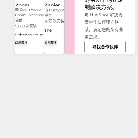
Zoom
Zapier
制解决方案。
由 Zoom Video
由 HubSpot
Phone for
与 HubSpot 解决方
Communications
提供
HubSpot
提供
18万 次安装
案合作伙伴建立联
5,000 次安装
系，满足您的所有业
The
Enhance your
务需求。
easiest
HubSpot
应用程序
应用程序
way to
寻找合作伙伴
experience
automate
and
and
streamline
connect
your
HubSpot
workflows.
to 8,000+
apps