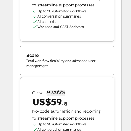
to streamline support processes
Up to 20 automated workflows
AI conversation summaries
AI chatbots
Workload and CSAT Analytics
Scale
Total workflow flexibility and advanced user
management
Growth
14 天免费试用
US$59
/月
No-code automation and reporting
to streamline support processes
Up to 20 automated workflows
AI conversation summaries