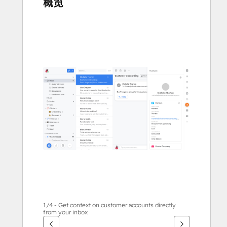
概览
使
用
箭
头
键
查
看
其
他
项
1/4 - Get context on customer accounts directly
from your inbox