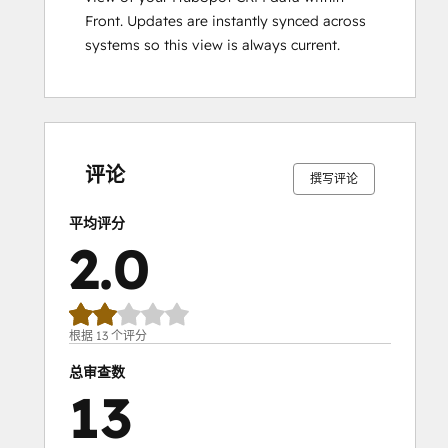
Front. Updates are instantly synced across
systems so this view is always current.
0%
8%
15%
23%
54%
0%
8%
15%
23%
54%
完
完
完
完
完
完
完
完
完
完
成
成
成
成
成
成
成
成
成
成
评论
撰写评论
平均评分
2.0
根据 13 个评分
总审查数
13