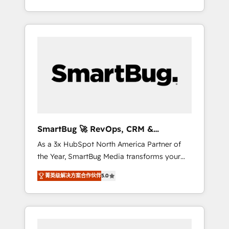
at scale. From predictive intelligence to
OS) to align your leadership and engineer a
conversational AI, we turn data into action
portal that drives predictable revenue
and automation into competitive advantage.
velocity. 🚀 GTM Strategy & Alignment
✦ 150+ implementations ✦ 100+
Workshops & Sprints: Identify "Valleys of
certifications ✦ 7 accreditations
Death" stalling growth. Fix your ICP, Math,
and Story to stop "accelerating a mess." ⚙️
Elite Engineering & AI Scalable Architecture:
Zero-technical-debt setup across all Hubs,
validated by our 7 HubSpot Accreditations.
AI-Powered RevOps: Breeze AI, custom AI
SmartBug 🚀 RevOps, CRM &
agents, and high-integrity migrations for total
Integration Experts
As a 3x HubSpot North America Partner of
reporting clarity. Security & Compliance: SOC
the Year, SmartBug Media transforms your
2 Type I and HIPAA attested for enterprise-
customer lifecycle into a revenue engine. Our
grade data security. 🏆 Why Bluleadz? GTM
菁英级解决方案合作伙伴
5.0
unified ecosystem includes specialized
OS Partner | 16+ Years Experience | 1,000+
divisions Globalia (AI & Software) and Point
Five-Star Reviews
Success Media (Paid Media), making this the
official home for all three brands. 🔄