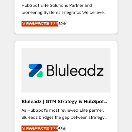
HubSpot Elite Solutions Partner and
processes evolve. Since 2014, we’ve
pioneering Systems Integrator. We believe
supported 1,400+ clients across a wide range
technology should serve business strategy,
of industries, including healthcare, software,
菁英级解决方案合作伙伴
5.0
not the other way around. Every engagement
B2B services, manufacturing, financial
begins with clear objectives, customer
services and more. Whether clients are new
journey mapping, and measurable KPIs. Only
to HubSpot or expanding into more
then we architect solutions. The question is
advanced use cases, we focus on delivering
never which features to activate, but which
clean, scalable, AI-ready systems that create
outcomes to deliver. -SYSTEM INTEGRATION-
long-term value and a consistently strong
Connectors, workflows, and data
client experience.
architectures that make HubSpot the
operational hub, integrated with SAP,
Microsoft Dynamics, custom ERPs, and any
enterprise platform. Proprietary apps extend
Bluleadz | GTM Strategy & HubSpot
HubSpot beyond standard configurations. -
Implementation
As HubSpot's most reviewed Elite partner,
AI-FIRST- AI across customer-facing
Bluleadz bridges the gap between strategy
operations to accelerate decisions,
and execution. We don't just "set up tools" —
streamline processes, and unlock efficiency
菁英级解决方案合作伙伴
4.9
we install the GTM Operating System (GTM