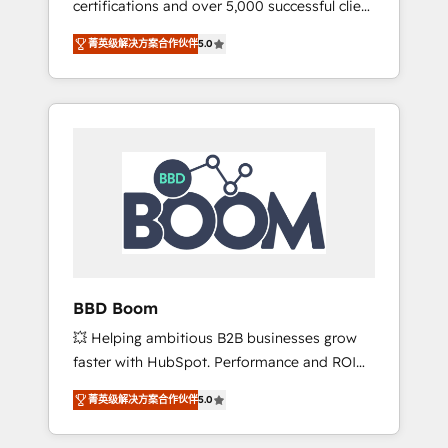
certifications and over 5,000 successful client
confidence and achieve a unified, data-
engagements, Vonazon turns marketing
driven approach to customer engagement.
菁英级解决方案合作伙伴
5.0
complexity into measurable, scalable growth.
From onboarding to enterprise-grade
campaigns, our in-house team builds scalable
strategies that drive long-term revenue. ⚙️
HubSpot Integration & Optimization •
Seamless CRM, CMS, and automation setup •
Complex platform migrations and data
cleanups • Custom APIs and third-party
integrations 📈 End-to-End Revenue
Acceleration • Lifecycle marketing and
pipeline growth programs • Sales enablement
BBD Boom
tools and CRM optimization • Retention
💥 Helping ambitious B2B businesses grow
strategies with customer journey mapping 🏅
faster with HubSpot. Performance and ROI
Elite-Level HubSpot Execution • 750+
focused. 💥 BBD Boom is the HubSpot
onboardings and 2,000+ implementations •
菁英级解决方案合作伙伴
5.0
partner that can help you to HubSpot Better.
Deep expertise across marketing, sales, and
We work with your teams to solve all your
service hubs • Built-in flexibility for startups