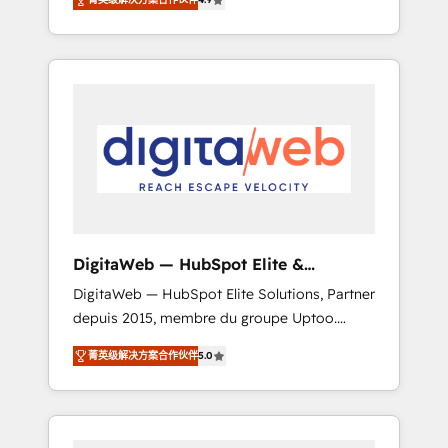
industries. With 150+ HubSpot-certified
experts, we deliver scalable solutions to
complex GTM and RevOps challenges. Our
Expertise 🔹 Onboarding & Implementation:
Accredited HubSpot Partner, ensuring
smooth setup tailored to your GTM motion.
🔹 Migrations: Move from other CRMs to
HubSpot without data loss or downtime. 🔹
RevOps Strategy: Align teams, processes, and
data to drive revenue efficiency. 🔹
Integrations: Connect HubSpot with your tech
DigitaWeb — HubSpot Elite &
stack for better adoption. 🔹 Custom
Intégrations ERP
DigitaWeb — HubSpot Elite Solutions, Partner
Solutions: Build tailored apps, workflows, and
depuis 2015, membre du groupe Uptoo.
configurations. We are SOC 2 Type II and ISO
Nous aidons les ETI et PME B2B à unifier
27001 certified, reinforcing our commitment
菁英级解决方案合作伙伴
5.0
Marketing, Ventes et Service sur HubSpot
to data security and compliance. At
grâce à la Revenue Architecture : alignement
OneMetric, we help revenue teams focus on
des équipes, pipeline prévisible, croissance
the OneMetric that matters most: revenue.
mesurable. 🔌 Intégrations complexes : ERP