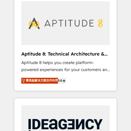
l'international, nous travaillons avec des ETI
contactez notre équipe pour un échange
ambitieuses, des grands groupes voulant
dédié.
aller au-delà d’une simple transformation
digitale et des startups florissantes. Nos 3
grandes expertises sont : ➤ L’intégration de
CRM et de méthodologie RevOps pour
aligner les équipes marketing, commerciales
et support client (data migration,
Aptitude 8: Technical Architecture &
synchronisation API, audit et maintenance) ➤
Deployment
Aptitude 8 helps you create platform-
La création de sites internet de conversion
powered experiences for your customers and
qui transforment les visiteurs en
teams. We build multi-hub solutions and
opportunités d'affaires ➤ La mise en place
菁英级解决方案合作伙伴
5.0
orchestrate operations across your entire
de stratégies d'acquisition marketing (SEO,
tech stack. Aptitude 8 is trusted by top
SEA, inbound, automatisation marketing,
brands such as Lenovo, Bluetooth,
ABM, IA, emailing) Informations clés : - 10 ans
International Sports Sciences Association,
d'expérience - 100+ intégrations CRM
SXSW, Notion, Soundcloud, American Nurses
HubSpot réussies - 40 experts conseil - 150
Association, Randstad, Uber Freight, and
certifications HubSpot cumulées
HubSpot itself. We have the largest technical