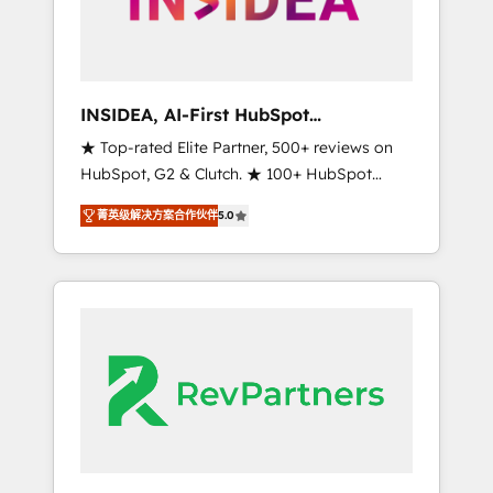
integrated marketing campaigns, & RevOps
frameworks that fuel long-term success We
connect the entire customer lifecycle through
seamless integrations, ensure long-term
INSIDEA, AI-First HubSpot
adoption with change-management
Onboarding & RevOps
★ Top-rated Elite Partner, 500+ reviews on
programs, and align marketing, sales, and
HubSpot, G2 & Clutch. ★ 100+ HubSpot
service to drive sustainable growth With 6
Certified Experts & Trainers across the team
key HubSpot accreditations and experience
菁英级解决方案合作伙伴
5.0
★ 1,500+ implementations across five
across hundreds of organizations in dozens
continents ★ AI-First, RevOps-led,
of industries, there’s a good chance one of
Onboarding obsessed ★ Company of the
our globally integrated teams has worked
Year 2024/25 INSIDEA helps growing
with clients just like you Let’s explore
companies turn HubSpot into a revenue
whether S2 is the partner you’ve been
engine. We onboard your team, migrate your
looking for...and get your next big initiative
data, and build AI-powered workflows that
moving!
drive adoption from week one, in your time
zone. What we do ➤ Onboarding: Live in
weeks, with workflows built around your
business, not a template. ➤ Migration: Move