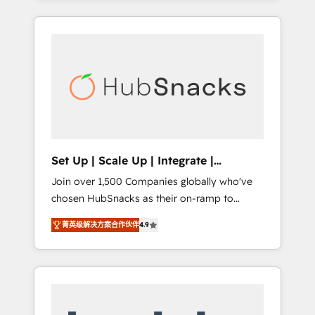
Agency of the Year 🏆2015 Became the 5th
it all (and with great results)! In short, our
Agency to reach Diamond 🏆2014 HubSpot
services include: - HubSpot consultancy:
COS Performance Award 🏆2014 HubSpot
onboarding, training, data migration -
COS Design Award 🏆2013 HubSpot
HubSpot development: websites, custom
Marketplace Provider of the Year 🏆2011
modules, integrations - Marketing & sales
Became a HubSpot Partner 📆Founded in
solutions: digital marketing, advertising,
1997
campaigns, content and design We connect
people, data and technology to improve
customer experiences. With our bright
Set Up | Scale Up | Integrate |
people, exciting ideas and can-do mentality,
HubSnacks FlexPlan
Join over 1,500 Companies globally who've
we ensure revenue growth on a daily basis.
chosen HubSnacks as their on-ramp to
So tell us your challenge; our passionate and
HubSpot since 2014 Simple pay-as-you-go
growth driven team of 100+ experts is ready
菁英级解决方案合作伙伴
4.9
plans that accelerate value... 1️⃣ Set Up |
for you! Driving digital growth |
Onboarding New or Check-fixing existing
www.brightdigital.com
HubSpot portals 2️⃣ Scale Up | 100% HubSpot
Task Execution... Global 24/7 ... All Experts 3️⃣
Integrate | your entire Tech Stack with