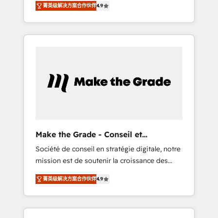
🪴 - Sales Hub: More implementations than
菁英级解决方案合作伙伴
4.9
avec d’autres outils (ERP, téléphonie, etc.) •
any other Partner 💻 - Migrations: We convert
Alignement des équipes grâce à un outil et
Salesforce addicts to HubSpot evangelists 🧡
des données partagées • Amélioration de la
Don't hire a marketing agency for an Ops
collecte et de l’analyse des données pour des
problem. Don't hire a technical agency for a
décisions éclairées • Optimisation de
growth problem. Hire a partner built to solve
l’efficacité et de la productivité des équipes
both.
Notre équipe de 30 consultants certifiés
HubSpot aborde chaque projet avec un
engagement total, alignant processus métiers
et technologie, et guidant vos équipes à
travers le changement, tout en centrant vos
Make the Grade - Conseil et
objectifs d’entreprise. Grâce à une
intégrateur HubSpot
Société de conseil en stratégie digitale, notre
méthodologie éprouvée auprès de plus de
mission est de soutenir la croissance des
400 clients, nous comprenons rapidement
entreprises B2B à travers l’acquisition de
vos enjeux et intégrons parfaitement
菁英级解决方案合作伙伴
4.9
nouveaux clients, l'intégration CRM et le
HubSpot dans votre organisation. Pour toute
développement des revenus auprès de vos
question technique ou besoin de
comptes existants. En France et à
structuration de votre projet HubSpot,