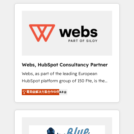
HubSpot challenges and improve user
to global brands
adoption, sales process and marketing
results. Services 📚 Onboarding your team to
HubSpot for the first time 🔧 Designing and
optimising your HubSpot set-up for better
results 🌐 Website design and build using
HubSpot 🔌 Integrating HubSpot with other
systems 🎓 Training your teams to be
HubSpot pros 📊 Lead generation services
Webs, HubSpot Consultancy Partner
using HubSpot Why us? - SIX HubSpot
Webs, as part of the leading European
Accreditations - awarded by HubSpot after a
HubSpot platform group of 150 Fte, is the
rigorous process for CRM, Solutions
trusted Elite HubSpot CRM Partner offering
Architecture, Onboarding , Data Migration,
菁英级解决方案合作伙伴
4.8
you a roadmap on maximizing EBITDA and
Custom Integration & Platform Enablement -
achieving Commercial Excellence. With our
Onboarded over 500 businesses to HubSpot
targeted processes, we strengthen your
-Top 1% of partners worldwide -In-house
digital transformation and minimize costs. As
team of 25+ experts Contact us today to help
HubSpot's Advanced Accredited CRM
you get more from your investment in
Implementation partner, we provide
HubSpot. www.bbdboom.com