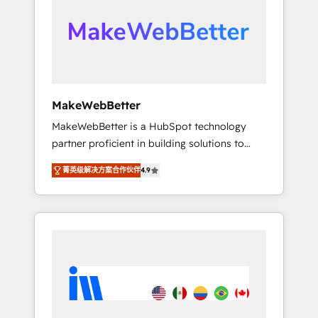
From multi-region migrations to AI-powered
automation, we turn complexity into clarity,
human at global scale. 🏆 HubSpot’s CEO
called us “the partner of the future.” Others
agree it is proof of trust built through
measurable impact.
MakeWebBetter
MakeWebBetter is a HubSpot technology
partner proficient in building solutions to
maximize the operational efficiency of
菁英级解决方案合作伙伴
4.9
HubSpot. The fastest-growing tech-enabler &
facilitator, MakeWebBetter, hands you the
blend of HubSpot expertise & eminent
solutions & integrations. Trust us to
streamline your HubSpot experience. 🚀
HubSpot Elite Partners with 10+ years of
HubSpot experience 🤝HubSpot Premier
Integration partner 🤝Google Premier Partner
2023 🌟5 HubSpot Accreditations 🌟Won