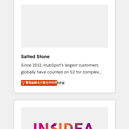
Salted Stone
Since 2012, HubSpot’s largest customers
globally have counted on S2 for complex
migrations, change management, systems
菁英级解决方案合作伙伴
5.0
integration, and creative solutions that
deliver measurable impact and transform
brand experiences As one of the few full-
service creative agencies in the HubSpot
ecosystem, we blend strategy, technology, &
award-winning design to build scalable,
globally regionalized HubSpot websites,