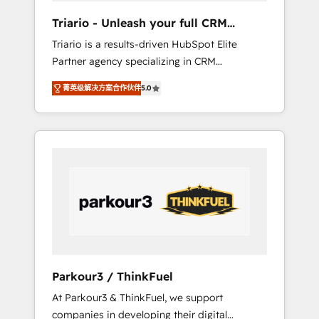
way for customers!" - Yamini Rangan, CEO of
Triario - Unleash your full CRM
HubSpot “Our experience with the team at
potential
Triario is a results-driven HubSpot Elite
Blue Frog has been nothing short of
Partner agency specializing in CRM
extraordinary. Their years of experience and
implementations & migrations, Revenue
quality of skilled staff has earned them a
菁英级解决方案合作伙伴
5.0
Operations, Custom Integrations, Custom AI
trusted reputation within the HubSpot
agents and AI-ready Website Design With
ecosystem as a reliable partner capable of
over 15 years of experience, we help
delivering remarkable experiences for our
companies bridge the gap between
most sophisticated clients.” - Brian Garvey,
marketing, sales, and customer success
VP, Solutions Partner Program, HubSpot.
through smart automation, data hygiene, and
tailored HubSpot solutions. Our clients
choose us because we blend the expertise of
a global consultancy with the care and agility
of a boutique firm. At Triario, we’re big
enough to deliver but small enough to listen.
Parkour3 / ThinkFuel
Our Services: HubSpot implementations &
At Parkour3 & ThinkFuel, we support
data migration Custom AI agents Revenue
companies in developing their digital
Operations API integrations AI-ready Website