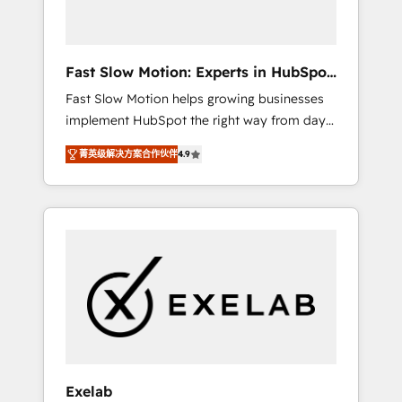
right HubSpot package for your business -
Full CRM, Marketing, and Sales Hub
implementations - Custom dashboards and
Fast Slow Motion: Experts in HubSpot
reporting - Workflow automation and data
& Salesforce
Fast Slow Motion helps growing businesses
clean-up - Sales enablement and team
implement HubSpot the right way from day
training - Ongoing optimisation and RevOps
one — with the flexibility to scale as
support Based in Leeds and London, we
菁英级解决方案合作伙伴
4.9
complexity increases. Highly certified in both
partner with SMEs across the UK who are
HubSpot and Salesforce, we bring deep
ready to turn HubSpot into the growth
experience in CRM implementation,
engine it’s meant to be.
integrations, and data migration across
modern business systems. Built to serve
growing mid-market and enterprise
organizations, our team combines strong
technical execution with real business
perspective. Many of our consultants have
scaled businesses themselves, giving us a
practical understanding of what owners and
Exelab
operators need as their systems, data, and