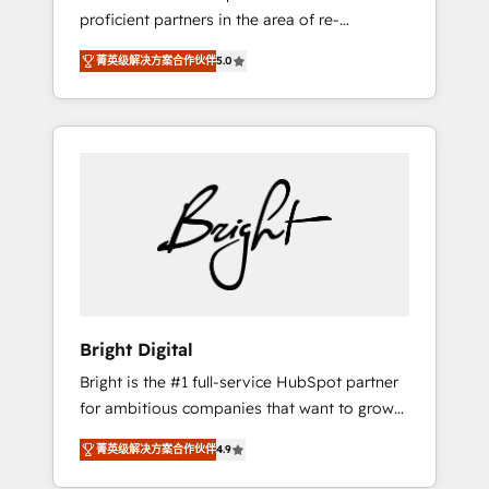
proficient partners in the area of re-
platforming, website design & development.
菁英级解决方案合作伙伴
5.0
We specialize in multi-hub implementations
for mid-market & enterprise companies. We
are woman-owned, powered by coffee, and
we ❤️ dogs. We produce award-winning work
for our clients. 🏆2023 Technical Expertise
Impact Award 🏆2022 Technical Expertise
Impact Award 🏆2022 Platform Migration
Excellence Impact Award 🏆2020 Elite
Solutions Partner 🏆2019 Integrations
HubSpot Impact Award 🏆2019 Marketing
Enablement HubSpot Impact Award 🏆2018
Bright Digital
Website Design HubSpot Impact Award 🏆
Bright is the #1 full-service HubSpot partner
2017 Website Design HubSpot Impact Award
for ambitious companies that want to grow
🏆2016 Growth-Driven Design Agency of the
smarter. From HubSpot onboarding, to
Year 🏆2016 Sales Enablement HubSpot
菁英级解决方案合作伙伴
4.9
training, from developing a new website to
Impact Award 🏆2015 Growth-Driven Design
lead generation and digital marketing; we do