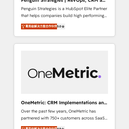
Penguin Strategies | RevOps, CRM and
Pas pour remplacer l'humain, mais pour
AI
Penguin Strategies is a HubSpot Elite Partner
l'augmenter. Chez Ideagency, nous
that helps companies build high performing
accompagnons cette transformation. D'abord
revenue operations across complex sales
les fondations : des données unifiées, des
菁英级解决方案合作伙伴
5.0
cycles, multi system environments and global
processus alignés. Ensuite l'augmentation :
SaaS or manufacturing teams. Trusted by
l'IA là où elle crée de la valeur. Et surtout :
leading enterprises and fast growing scale
l'humain qui reste au centre. Parce que la
ups including Sony, Rapyd, Fiverr, XM Cyber,
vraie performance vient de l'intérieur. Act
Bridgepointe Technologies, EMA Design
Inside. Stand Out.
Automation and Uptive. 📊 RevOps & data
architecture 🔗 CRM migrations & End to end
integrations 🤖 AI workflows & enrichment 📘
Team enablement & company-wide adoption
We create HubSpot environments that teams
use with confidence and that leadership can
OneMetric: CRM Implementations and
rely on for scalable revenue insights.
GTM engineering
Over the past few years, OneMetric has
partnered with 750+ customers across SaaS,
fintech, healthcare, real estate, and other
菁英级解决方案合作伙伴
4.9