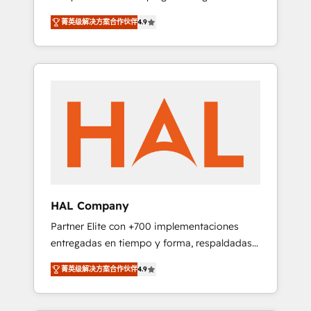
strategies by leveraging technologies and
design Let’s turn your CRM into your growth
菁英级解决方案合作伙伴
4.9
automating their marketing and sales
engine!
processes to generate growth. Our offer
spans from Strategy to Operations. We
specialize in CRM onboarding and
implementation, web design, sales &
marketing automation, and digital marketing.
With extensive experience working with tech
companies and manufacturers since 2002,
we are committed to empowering our clients
and developing their autonomy. Get to grips
with HubSpot through guided
HAL Company
implementation and seamless integration of
Partner Elite con +700 implementaciones
the CRM platform into your digital
entregadas en tiempo y forma, respaldadas
ecosystem. Would you like support in
por 6 acreditaciones de HubSpot y un
deploying your inbound marketing strategy?
菁英级解决方案合作伙伴
4.9
equipo de 6 Certified Trainers avalados por
We'll provide support tailored to your needs
HubSpot Academy. Acompañamos a las
and sales objectives. With 125+ certifications,
empresas en cada etapa de su crecimiento