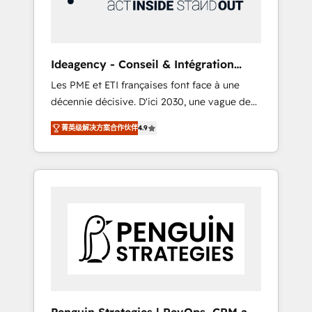
consulting team of any HubSpot partner and
expertise across operational strategy,
business-first process building, system
integration, custom development, and
Ideagency - Conseil & Intégration
extensibility. When you work with Aptitude 8,
HubSpot
Les PME et ETI françaises font face à une
you get a team – not an individual – with
décennie décisive. D'ici 2030, une vague de
embedded consulting, strategy,
consolidation va recomposer le marché.
development, and project management. We
菁英级解决方案合作伙伴
4.9
Seules survivront les entreprises qui auront
have 100% US-based, FTE team members.
réussi leur transformation. Le problème ?
We offer project-based and managed
58% des dirigeants savent que l'IA est vitale
services engagements that include new
pour leur survie. Mais 57% n'ont aucune
HubSpot implementations, migrations from
stratégie. Et 43% ne maîtrisent même pas
other platforms, systems integration,
leurs données. C'est le paradoxe français :
extensibility, custom development, and
conscience totale, action nulle. La solution
ongoing RevOps support.
s'appelle l'Entreprise Augmentée. Ce n'est pas
une entreprise qui utilise l'IA. C'est une
organisation qui a réussi la symbiose entre
l'expertise humaine et l'intelligence artificielle.