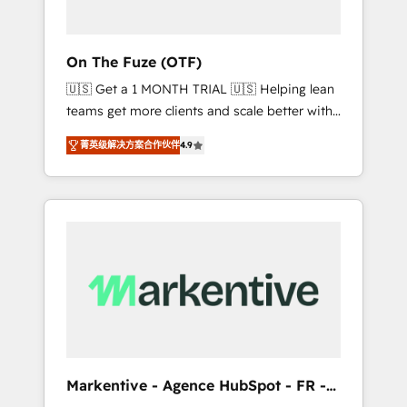
ABM: Drive pipeline with inbound, ABM, AEO,
SEO, & paid media. 👩‍💻Web Design: Build
high-performing websites with UX,
On The Fuze (OTF)
messaging, & conversion strategy that drive
🇺🇸 Get a 1 MONTH TRIAL 🇺🇸 Helping lean
results. 🤖AI Strategy: Activate Breeze Agents,
teams get more clients and scale better with
configure HubSpot AI, & maximize AEO with
our HubSpot Consulting & 'Done For You'
tailored AI services. 🧩Integrations: Extend
菁英级解决方案合作伙伴
4.9
Services. 🚀 Who We Work With 🚀 We help
HubSpot with custom integrations, hosting, &
lean, growing companies: - Win more
maintenance.
business - Reduce no-shows - Improve lead
& deal conversion rates - Scale with less
headcount ...by using HubSpot's full
capabilities. 🤓 What do you get? 🤓 Our
client's are too busy to learn the ins-and-outs
of HubSpot. We give you a Personal
Consultant + Tech Team to handle the heavy
lifting of mapping out AND building your
ideal system. + Get best practices and 'don't
Markentive - Agence HubSpot - FR -
know what you don't know'
EN