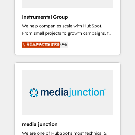
HubSpot Theme Challenge 2021 🌟
INBOUND’19 HubSpot Rising Star Why us?
Instrumental Group
Harnessing the full potential of the powerful
We help companies scale with HubSpot.
HubSpot CRM. ✔️A team of HubSpot experts
From small projects to growth campaigns, to
backed by over 10+ years of HubSpot
CRM and websites. Hire an agency that's
experience ✔️Flexible pricing models —
菁英级解决方案合作伙伴
4.9
experienced in every inch of HubSpot and
Hourly-fee (assigned one Dedicated
willing to work hand-in-hand with your team
HubSpot Admin); Monthly-fee (HubSpot
to simplify the complex and build a better
Admin + Project Manager); and Fixed Project
experience for your team and customers.
Cost (as per requirement). ✔️Helped over
25,000+ customers so far with our HubSpot
solutions. ✔️Bespoke apps & on-demand
bundle services. Connect with us today!
media junction
We are one of HubSpot's most technical &