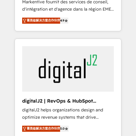
Markentive fournit des services de conseil,
recommendations to maximize conversions!
d'intégration et d'agence dans la région EMEA
OTF is an Elite Partner (top 1% of 6,500+
et North America. Avec plus de 115 experts en
Partners) and was named 2023 HubSpot
菁英级解决方案合作伙伴
4.9
marketing automation, Growth, Revops, CRM
Partner of the Year 💥 Trusted by 2,500+
et webdesign. Markentive is both a
companies to help them scale and close
consulting firm, a digital agency and an
more business, by using HubSpot (the right
integrator. With over 115 experts in marketing
way). ⭐️ Here's more info:
automation, growth, revops, CRM and
www.onthefuze.com/hubspot-admin Contact
webdesign (We focus on EMEA - USA
us to learn more!
customers).
digitalJ2 | RevOps & HubSpot
Implementations
digitalJ2 helps organizations design and
optimize revenue systems that drive
scalable, predictable growth. As a triple-
菁英级解决方案合作伙伴
5.0
accredited HubSpot Solutions Partner, we