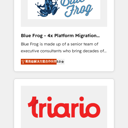
expertise to drive your business forward.
Since 2015 we are fully dedicated to
HubSpot and with an experienced team
(50+), we work with reputable companies in
B2B sectors such as manufacturing, SaaS and
Blue Frog - 4x Platform Migration
business services. We prepare a customized
Award Winner
Blue Frog is made up of a senior team of
business case that demonstrates the value
executive consultants who bring decades of
and impact of your digital transformation,
relevant, real world experience to our client
including a detailed financial rationale with a
菁英级解决方案合作伙伴
5.0
engagements. "Blue Frog is a top, trusted
focus on ROI and TCO. As a trusted extension
partner in HubSpot's ecosystem for a reason.
of your team, we believe in the power of
Their team brings over a decade of
partnership. Together, we embark on a
experience to the table, along with deep
transformational journey that sets your
knowledge of the HubSpot platform and
business up for long-term success. Unlock
strategies for driving growth. They are
your business. If not now, when?
committed to helping our customers grow
and finding solutions that fit their unique
business needs. We are thrilled to have Blue
Frog in the HubSpot ecosystem leading the