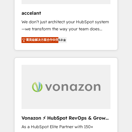
offices and consulting teams in the UK, USA,
Canada, Germany, France, Belgium,
accelant
Singapore, and South Africa. Certified
We don’t just architect your HubSpot system
compliant with ISO/IEC 27001:2022 and ISO
—we transform the way your team does
9001:2015 across all seven international
business. As an Elite HubSpot Solutions
offices and 175+ employees.
菁英级解决方案合作伙伴
5.0
Partner, we specialize in creating tailored,
end-to-end CRM solutions that accelerate
growth, improve operational efficiency, and
ensure faster time to value on HubSpot.
What sets us apart? Our people-centric
approach. From day one, our team takes the
time to deeply understand your unique
needs, crafting custom strategies that deliver
impactful results. Our mission is to empower
you to unlock HubSpot’s full potential—faster.
Through expert training, unmatched
Vonazon ⚡ HubSpot RevOps & Growth
responsiveness, and ongoing support, we
Strategy Experts
As a HubSpot Elite Partner with 150+
equip your team to adopt new systems with