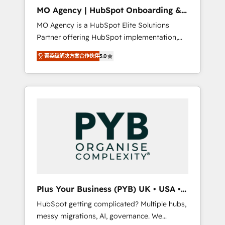
cleanup, and implementation. - Pre-built and
MO Agency | HubSpot Onboarding &
custom integrations across your full tech
Implementation
MO Agency is a HubSpot Elite Solutions
stack. - Custom object setup, CMS builds, and
Partner offering HubSpot implementation,
full-funnel automation. - Dashboards,
marketing automation, CRM and RevOps
lifecycle campaigns, and lead nurturing
菁英级解决方案合作伙伴
5.0
consulting, B2B SEO, paid media, content
sequences. - Cross-hub setup across
marketing, AEO and GEO (AI search
Marketing, Sales, Operations, and Service
optimisation), and HubSpot Content Hub
Hubs. - Ongoing optimization, managed
and WordPress development. We work with
support, and scalable retainers. Let’s make
enterprise and growth-led companies across
HubSpot your most powerful growth engine.
technology, professional services, financial
Built to convert, scale, and drive results.
services and industrial sectors. Offices in
Johannesburg, Cape Town, Dubai & London.
500+ HubSpot CRM implementations
delivered. AI visibility coverage across
ChatGPT, Claude, Perplexity, Gemini and
Plus Your Business (PYB) UK • USA •
Google AI Overviews. HubSpot Impact Award
Europe
HubSpot getting complicated? Multiple hubs,
- Customer First HubSpot Impact Award -
messy migrations, AI, governance. We
Integrations Innovation HubSpot Impact