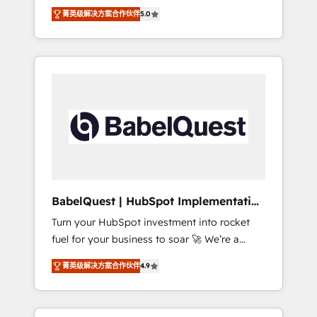
organise that complexity, so your team can
Award - Platform Migration Excellence
菁英级解决方案合作伙伴
5.0
put HubSpot to work... Welcome to our
HubSpot Impact Award - Platform Excellence
Profile! We help with: • CRM implementation,
40+ full-time HubSpot professionals. 100s of
reports, workflows, and team training • CRM
certifications and accreditations with
migration from Salesforce, Pipedrive,
HubSpot.
Dynamics and others • Technical projects
including custom API integrations • AI
governance for HubSpot-centred operations
A little about us: • Boutique 'Elite' team of 12 •
150+ clients across Sales Hub, Marketing
Hub, Service Hub, Data Hub and CMS •
ISO/IEC 27001:2022, ISO 9001:2015, and ISO
BabelQuest | HubSpot Implementation
42001:2023 certified - the AI management
& Consultancy
Turn your HubSpot investment into rocket
standard • GuardHub: our AI governance
fuel for your business to soar 🚀 We’re a
framework, built on ISO 42001 Ready for the
team of accredited HubSpot experts ready
next step? Click the 👈 '𝗖𝗼𝗻𝘁𝗮𝗰𝘁 𝗯𝘂𝘀𝗶𝗻𝗲𝘀𝘀'
菁英级解决方案合作伙伴
4.9
to help you. We can implement the platform
button to get in touch (𝘸𝘦'𝘳𝘦 𝘴𝘶𝘱𝘦𝘳
into complex business environments,
𝘳𝘦𝘴𝘱𝘰𝘯𝘴𝘪𝘷𝘦)
optimise what you've got and make sure you