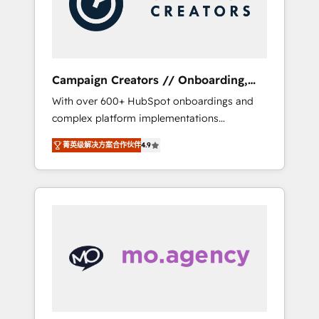
and implement your processes and skilfully
bring your revenue infrastructure to life. Our
collaborative approach keeps you in control
whilst we plan and support the route to your
revenue goals. We have successfully
Campaign Creators // Onboarding,
supported over 500 organisations with
CRM Migration
With over 600+ HubSpot onboardings and
HubSpot implementation, optimisation,
complex platform implementations
training, and adoption assurance. Our tried
delivered, CC is the go-to Elite Solutions
and tested Roadmap methodology will
菁英级解决方案合作伙伴
4.9
Partner for businesses ready to migrate,
ensure that you receive the best deployment
replatform, and scale smarter. We specialize
experience possible. Whether you are new to
in high-impact CRM and CMS migrations and
HubSpot or seeking to turn around a poor
onboarding from platforms like Salesforce,
install, our team have the change
NetSuite, Zoho, Pardot, Marketo, Microsoft
management expertise to deliver the
Dynamics, Wix, WordPress and legacy CRMs,
solutions you need.
turning fragmented systems into unified,
growth-ready HubSpot architectures that
accelerate revenue operations and
performance. - Multi-object CRM migration,