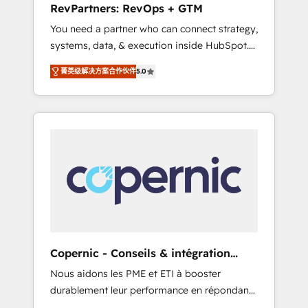
RevPartners: RevOps + GTM
from any legacy CRM. Zero downtime, full
You need a partner who can connect strategy,
data integrity. ➤ Implementation: Configure
systems, data, & execution inside HubSpot.
HubSpot to run your revenue process. Sales,
We bridge the gap where most agencies fall
marketing, and service wired together. ➤ AI
菁英级解决方案合作伙伴
5.0
short by combining GTM strategy with
and Integrations: Layer Breeze AI, custom
technical execution to solve the right
agents, and APIs to remove manual work. ➤
problem with the right solution. As the only
Ongoing Management: Monthly tune-ups,
firm in the world to hold Elite Partner
feature rollouts, adoption coaching. Buying
Accreditations with both HubSpot and Clay,
HubSpot, switching to it, or reviving a stale
our clients gain a unique advantage in CRM
portal? We are built for the work.
architecture, pipeline generation, data
intelligence, and go-to-market execution.
Why B2B Businesses Choose RP: - Secure:
Soc2 compliant 🛡️ - Pricing: Implementations
starting at $1,5k 💵 - Speed: Launch in 14
Copernic - Conseils & intégration
days ⚡ - Global: 75+ RPers across five
HubSpot
Nous aidons les PME et ETI à booster
continents 🌐 - Scale: Largest organically
durablement leur performance en répondant
grown & fastest tiering Elite HubSpot Partner
aux vrais défis : • Intégration de HubSpot