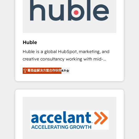
Custom Integrations Slash months from your
API Integration project... ⬅️ Click "Contact
Business" ⬅️ to access 150+ Kickstart
Integration templates that put HubSpot in
the center of your tech stack, syncing... 🛍️
Shopify or WooCommerce 💲 Stripe or
Huble
Paypal 💰 Sage or Netsuite 🤖 Google or
Huble is a global HubSpot, marketing, and
Microsoft ✍️ DocuSign or PandaDoc 🌐
creative consultancy working with mid-
Avalara or Quaderno HubSnacks holds the
market and enterprise businesses. We go
rare Advanced "Custom Integrations"
菁英级解决方案合作伙伴
4.9
beyond implementation, shaping the
Accreditation, securely sync data across... 🔄
strategy, processes, and teams that turn
any apps, in any direction. Stuck on your old
HubSpot into a genuine growth engine.
CRM..? Migrate | seamlessly off your old CRM
Named HubSpot's Global Partner of the Year
onto a clean new HubSpot portal with
in 2024, consistently ranked among their top
Advanced Website and CRM Migrations using
5 partners worldwide, and with over 15 years
our in-house "HubScrub" Tool.
in the ecosystem, Huble has built a track
record that speaks for itself. One company,
one operating model, delivering across