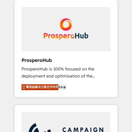
we are part of the most certified Canadian
integrando estrategia, tecnología y procesos
agencies, and we both hold Onboarding
comerciales para potenciar resultados reales.
Accreditations. Based in Canada (coast to
Nos caracterizamos por combinar excelencia
coast), our services are offered in both
técnica con una mirada estratégica a largo
English & French.
plazo.
ProsperoHub
ProsperoHub is 100% focused on the
deployment and optimisation of the
HubSpot CRM platform. Our highly
菁英级解决方案合作伙伴
5.0
experienced team of solutions experts will
ensure that you achieve maximum adoption
and ROI from your HubSpot investment. Use
our extensive HubSpot, sales, marketing,
service and integrations expertise to lead
your team on their HubSpot journey, design