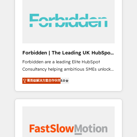
(Divalto, Sage X3, Cegid, Pennylane,
Dynamics..), VOIP (Aircall, Ringover, Modjo),
Shopify, Oneflow. 💻 Développements
custom : CRM UI Extensions (React),
Serverless Node.js, Custom Objects, thèmes
HubL, agents IA & Breeze AI. 🎯 Secteurs :
Industrie, Distribution B2B, SaaS, Services
Forbidden | The Leading UK HubSpot
B2B, Immobilier, Viticulture, Finance. 🚀 Nos
Consultancy
Forbidden are a leading Elite HubSpot
livrables : migration sécurisée,
Consultancy helping ambitious SMEs unlock
implémentation Marketing + Sales + Service
the full potential of HubSpot. Too many
Hub, synchronisation ERP ↔ HubSpot temps
菁英级解决方案合作伙伴
5.0
businesses invest in HubSpot but never see
réel, formation équipes. 🏆 +350 projets
the ROI they expected due to poor adoption,
livrés. Accrédités HubSpot CRM
messy data, and disconnected teams getting
Implementation, Data Migration & Custom
in the way. That’s where we come in. We
Integration. 📩 Parlons de votre projet →
partner with scaling businesses across the UK
digitaweb.com
to design, implement, and optimise HubSpot
so it actually drives revenue, not just reports
on it. Our services include: - Choosing the