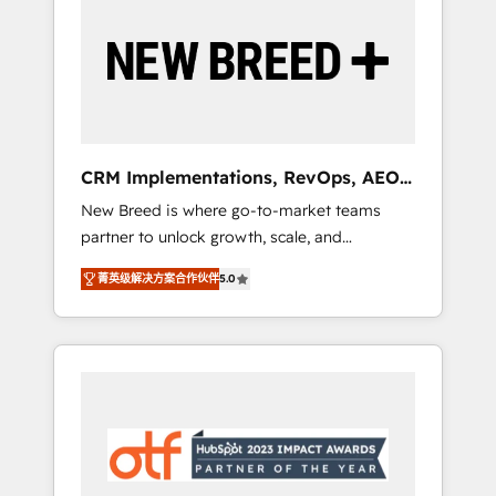
Implementation & Integration - Seamless
migrations and system integrations powered
by Globalia’s technical development team. -
19 HubSpot-certified trainers to drive
platform adoption. 📈 Revenue Generation -
Full-funnel marketing and high-performance
advertising via Point Success Media. - Expert
CRM Implementations, RevOps, AEO
deployment of Breeze AI and custom agents
+ Web, Demand Gen
New Breed is where go-to-market teams
to automate growth. 🏆 Elite Excellence - 8
partner to unlock growth, scale, and
platform accreditations and deep HIPAA-
transformation. We help companies activate
compliance expertise. - A team of 250+
菁英级解决方案合作伙伴
5.0
HubSpot’s AI-powered customer platform
experts dedicated to your resilient growth.
and operationalize HubSpot’s Loop
Marketing framework through expert-led
services, smart agents, and purpose-built
apps, tailored to your business. Together, we
unlock results, fast. ⚙️CRM & RevOps: Align all
Hubs to your buyer journey for clean data,
scalability, & reporting. 🎯Demand Gen &