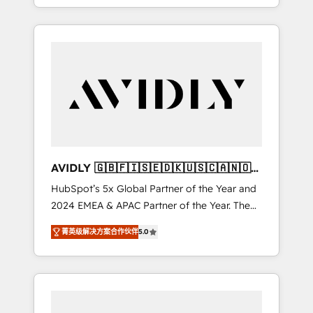
specialize in both strategic RevOps planning
and hands-on technical execution - building
the operational foundation companies need
to thrive. Industries we specialize in: -
Manufacturing - Healthcare - Financial
Services - Managed IT (MSP) - Franchises -
Professional Services - And more! How we
help: ✔️ Full HubSpot implementations and
portal optimization ✔️ Data migrations, CRM
architecture, and reporting foundations ✔️
AVIDLY 🇬🇧🇫🇮🇸🇪🇩🇰🇺🇸🇨🇦🇳🇴
Custom integrations and workflow
🇩🇪🇦🇺🇳🇿
HubSpot’s 5x Global Partner of the Year and
automation ✔️ User adoption programs,
2024 EMEA & APAC Partner of the Year. The
training, and enablement Through project-
world’s most experienced and fully
based engagements and ongoing RevOps
菁英级解决方案合作伙伴
5.0
accredited HubSpot Solutions Partner. 🚀
partnerships, we guide organizations through
With 2,750+ HubSpot projects delivered and
the revenue maturity model - delivering the
370+ specialists across EMEA, APAC and NAM,
right improvements at the right time so
we de-risk complex CRM programmes and
operations evolve strategically and
accelerate ROI across every HubSpot Hub. 🧭
sustainably as the business grows.