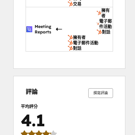
交易
擁有
者
電子郵
Meeting
件活動
Reports
對話
擁有者
電子郵件活動
對話
6%
7%
10%
21%
56%
6%
7%
10%
21%
56%
完
完
完
完
完
完
完
完
完
完
成
成
成
成
成
成
成
成
成
成
評論
撰寫評論
平均評分
4.1