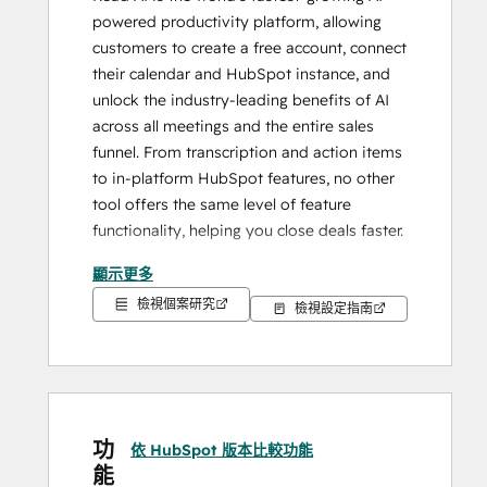
powered productivity platform, allowing 
customers to create a free account, connect 
their calendar and HubSpot instance, and 
unlock the industry-leading benefits of AI 
across all meetings and the entire sales 
funnel. From transcription and action items 
to in-platform HubSpot features, no other 
tool offers the same level of feature 
functionality, helping you close deals faster.
顯示更多
Powered by proprietary reaction and 
檢視個案研究
prediction models, plus deep insights from 
檢視設定指南
your team’s funnel and past patterns, Read 
uniquely takes your notes, searches your 
content, and surfaces insights and 
recommendations that save you hours 
every week. Optimize your meetings, 
功
依 HubSpot 版本比較功能
improve your close rate, and recreate 
能