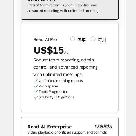
Robust team reporting, admin control, and
advanced reporting with unlimited meetings.
Read AI Pro
每年
每月
US$15
/ 月
Robust team reporting, admin
control, and advanced reporting
with unlimited meetings.
Unlimited meeting reports
Workspaces
Topic Progression
3rd Party Integrations
Read AI Enterprise
7 天免費試用
Video playback, prioritized support, and controls