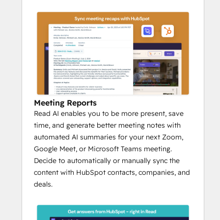
success again and again.
Meeting notetaking and admin support is 
table stakes. The Read AI system delivers 
comprehensive AI-powered tooling within 
HubSpot that connects silos by surfacing 
team insights for the strongest sales teams 
and leaders around the world.
Meeting Reports
Learn more about how to make your day 
Read AI enables you to be more present, save
more efficient and your quarter more 
time, and generate better meeting notes with
profitable at 
read.ai
.
automated AI summaries for your next Zoom,
Google Meet, or Microsoft Teams meeting.
Decide to automatically or manually sync the
content with HubSpot contacts, companies, and
deals.