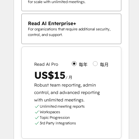
for scale with unlimited meetings.
Read AI Enterprise+
For organizations that require additional security,
control, and support.
Read AI Pro
每年
每月
US$15
/ 月
Robust team reporting, admin
control, and advanced reporting
with unlimited meetings.
Unlimited meeting reports
Workspaces
Topic Progression
3rd Party Integrations