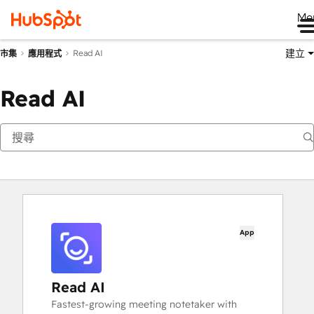
Me
建立
Read AI
市集
應用程式
Read AI
App
Read AI
Fastest-growing meeting notetaker with