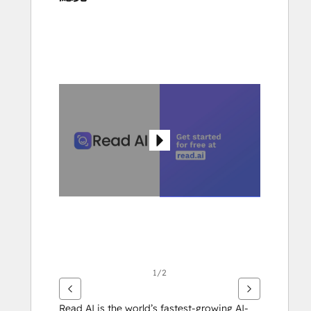
使
用
方
向
鍵
查
看
其
他
項
目
1/2
Read AI is the world’s fastest-growing AI-