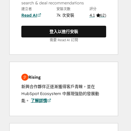
search & deal recommendations
建立者
安裝次數
評分
Read AI
7k 次安裝
4.1
(
62
)
登入以進行安裝
需要 Read AI 訂閱
Rising
新興合作夥伴正逐漸獲得客戶青睞，並在
HubSpot Ecosystem 中展現強勁的發展動
能。
了解詳情