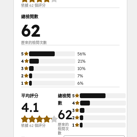
依據 62 個評分
總檢閱數
62
歷來的檢閱次數
5
56%
4
21%
3
10%
2
7%
1
6%
平均評分
總檢閱
5
56%
4.1
數
4
21%
62
3
10%
2
7%
歷來的
1
6%
依據 62 個評分
檢閱次
數