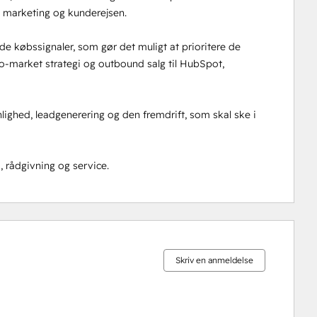
 marketing og kunderejsen.

de købssignaler, som gør det muligt at prioritere de 
to-market strategi og outbound salg til HubSpot, 
nlighed, leadgenerering og den fremdrift, som skal ske i 
, rådgivning og service.
0 %
0 %
0 %
0 %
100 %
fuldendt
fuldendt
fuldendt
fuldendt
fuldendt
Skriv en anmeldelse