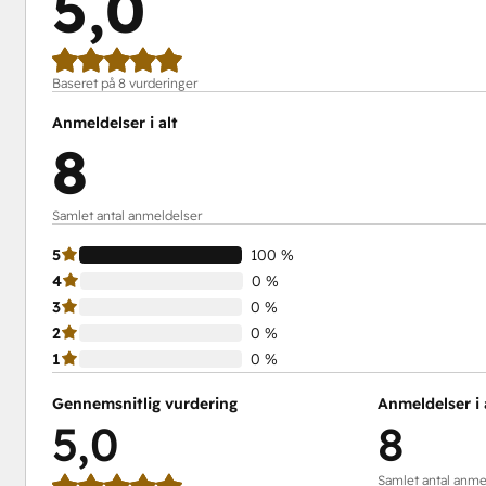
5,0
Baseret på 8 vurderinger
Anmeldelser i alt
8
Samlet antal anmeldelser
5
100 %
4
0 %
3
0 %
2
0 %
1
0 %
Gennemsnitlig vurdering
Anmeldelser i 
5,0
8
Samlet antal anme