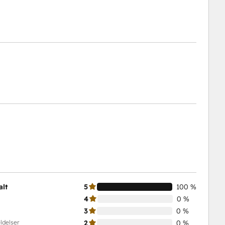
alt
5
100 %
4
0 %
3
0 %
ldelser
2
0 %