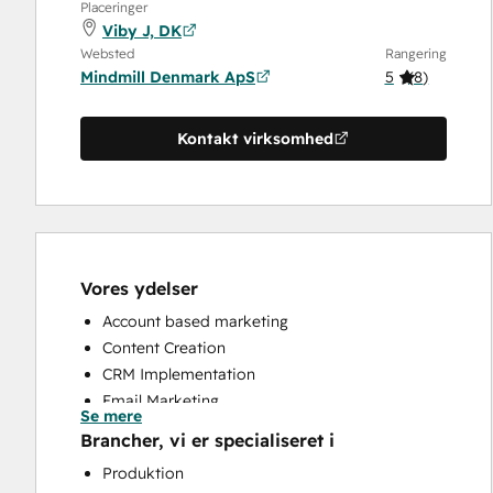
Placeringer
Viby J, DK
Websted
Rangering
Mindmill Denmark ApS
5
(
8
)
Kontakt virksomhed
Vores ydelser
Account based marketing
Content Creation
CRM Implementation
Email Marketing
Se mere
Paid Advertising
Brancher, vi er specialiseret i
Sales and Marketing Alignment
Produktion
Sales Coaching and Training