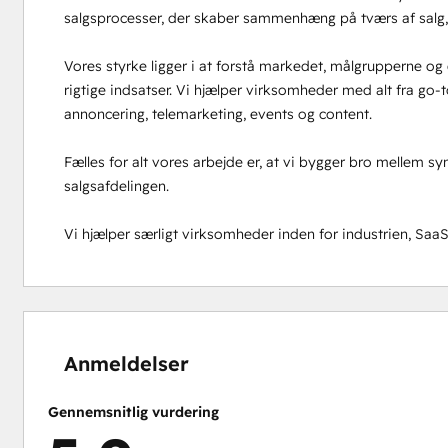
salgsprocesser, der skaber sammenhæng på tværs af salg,
Vores styrke ligger i at forstå markedet, målgrupperne og 
rigtige indsatser. Vi hjælper virksomheder med alt fra go-
annoncering, telemarketing, events og content.

Fælles for alt vores arbejde er, at vi bygger bro mellem sy
salgsafdelingen.

Vi hjælper særligt virksomheder inden for industrien, SaaS
0 %
0 %
0 %
0 %
100 %
fuldendt
fuldendt
fuldendt
fuldendt
fuldendt
Anmeldelser
Gennemsnitlig vurdering