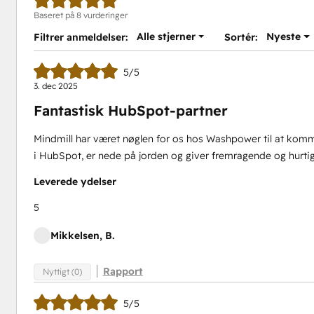
Baseret på 8 vurderinger
Alle stjerner
Nyeste
Filtrer anmeldelser:
Sortér:
5/5
3. dec 2025
Fantastisk HubSpot-partner
Mindmill har været nøglen for os hos Washpower til at komm
i HubSpot, er nede på jorden og giver fremragende og hurtig 
Leverede ydelser
5
Mikkelsen, B.
Rapport
Nyttigt (0)
5/5