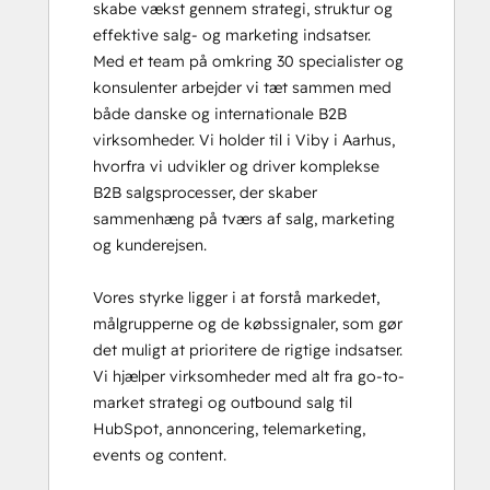
skabe vækst gennem strategi, struktur og 
effektive salg- og marketing indsatser.

Med et team på omkring 30 specialister og 
konsulenter arbejder vi tæt sammen med 
både danske og internationale B2B 
virksomheder. Vi holder til i Viby i Aarhus, 
hvorfra vi udvikler og driver komplekse 
B2B salgsprocesser, der skaber 
sammenhæng på tværs af salg, marketing 
og kunderejsen.

Vores styrke ligger i at forstå markedet, 
målgrupperne og de købssignaler, som gør 
det muligt at prioritere de rigtige indsatser. 
Vi hjælper virksomheder med alt fra go-to-
market strategi og outbound salg til 
HubSpot, annoncering, telemarketing, 
events og content.
