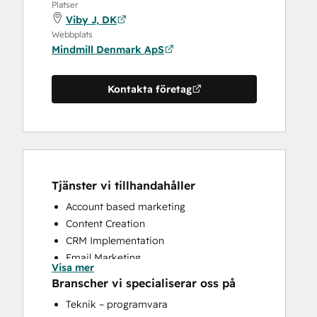
Platser
Viby J, DK
Webbplats
Mindmill Denmark ApS
Kontakta företag
Tjänster vi tillhandahåller
Account based marketing
Content Creation
CRM Implementation
Email Marketing
Visa mer
Paid Advertising
Branscher vi specialiserar oss på
Sales and Marketing Alignment
Teknik – programvara
Sales Coaching and Training