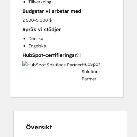
Tillverkning
Sales Enablement
Budgetar vi arbetar med
2 500–5 000 $
Språk vi stödjer
Danska
Engelska
HubSpot-certifieringar
HubSpot
Solutions
Partner
Översikt