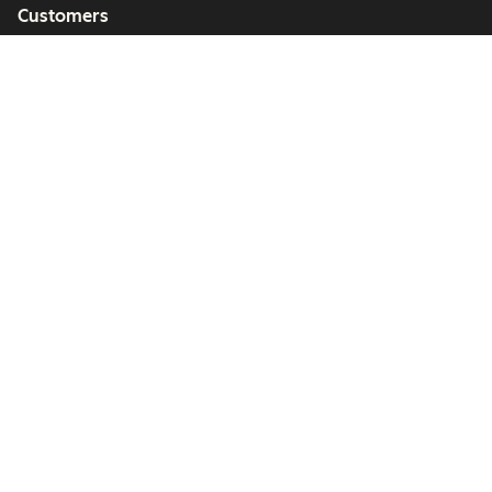
Customers
Partners
Copyright © 2026 HubSpot, Inc.
Legal Center
Privacy Policy
Security
Website Accessibility