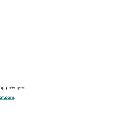
og prøv igen.
pot.com
.