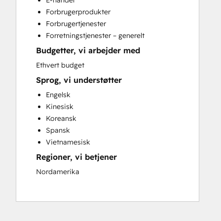
E-handel
Paid Advertising
Forbrugerprodukter
Programmable Automation
Forbrugertjenester
Search Engine Optimization
Forretningstjenester – generelt
Social Media
Budgetter, vi arbejder med
Video Production
Website Design
Ethvert budget
Website Development
Sprog, vi understøtter
Engelsk
Kinesisk
Koreansk
Spansk
Vietnamesisk
Regioner, vi betjener
Nordamerika