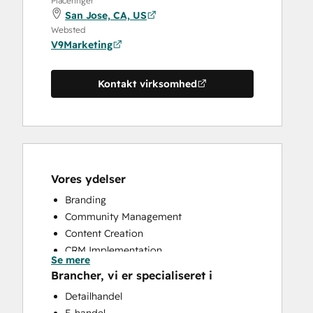
Placeringer
San Jose, CA, US
Websted
V9Marketing
Kontakt virksomhed
Vores ydelser
Branding
Community Management
Content Creation
CRM Implementation
Se mere
Email Marketing
Brancher, vi er specialiseret i
Full Inbound Marketing Services
Detailhandel
Knowledge Base Development