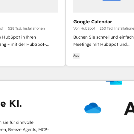
Google Calendar
ot
528 Tsd. Installationen
Von HubSpot
260 Tsd. Installation
e HubSpot in Ihren
Buchen Sie schnell und einfach
ang – mit der HubSpot-
Meetings mit HubSpot und
on für Gmail
Google Kalender.
App
e KI.
sie für sinnvolle
en, Breeze Agents, MCP-