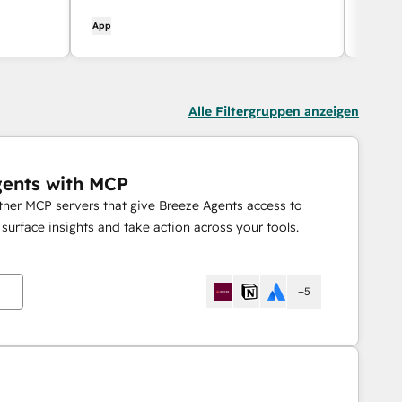
Unterstützung von Breeze, senden Sie
HubS
App
App
Echtzeit-Benachrichtigungen und
arbeiten Sie mit Ihrem Team
zusammen - ohne Slack zu verlassen.
Alle Filtergruppen anzeigen
gents with MCP
rtner MCP servers that give Breeze Agents access to
urface insights and take action across your tools.
n
+5