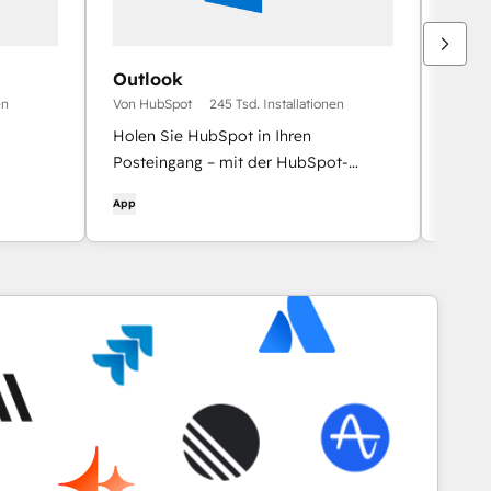
Outlook
HubS
en
Von HubSpot
245 Tsd. Installationen
Von H
Holen Sie HubSpot in Ihren
Integ
Posteingang – mit der HubSpot-
und d
Integration für Outlook.
von H
App
App