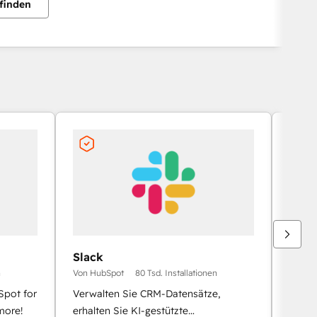
finden
Slack
Goog
n
Von HubSpot
80 Tsd. Installationen
Von H
Spot for
Verwalten Sie CRM-Datensätze,
Meeti
more!
erhalten Sie KI-gestützte
Proto