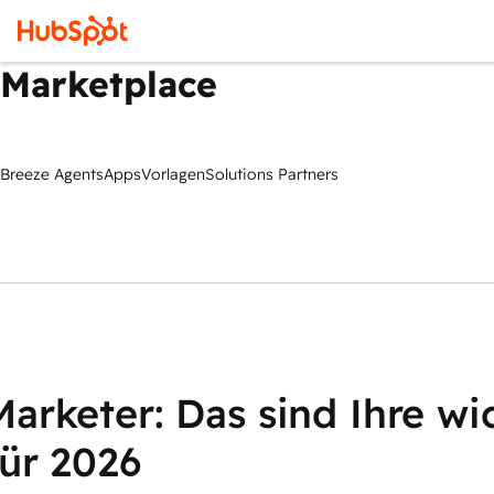
Marketplace
Breeze Agents
Apps
Vorlagen
Solutions Partners
Marketer: Das sind Ihre wi
für 2026