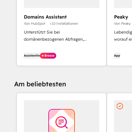
Domains Assistant
Peaky
Von HubSpot
<10 Installationen
Von Peaky
Unterstützt Sie bei
Lebendig
domänenbezogenen Abfragen,
worauf e
Domäneneinrichtungsprozessen und
der Diagnose von
Assistentin
Breeze
App
Domänenproblemen.
Am beliebtesten