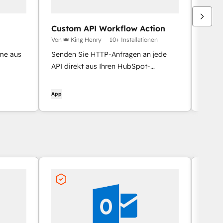
Custom API Workflow Action
Top 
Von 👑 King Henry
10+ Installationen
Von To
me aus
Senden Sie HTTP-Anfragen an jede
Erhalt
API direkt aus Ihren HubSpot-
Verka
Workflows
Minut
mit d
App
App
auf d