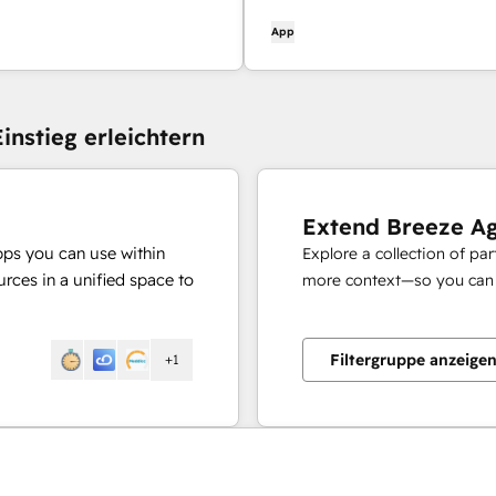
atensätzen und mehr.
App
instieg erleichtern
Extend Breeze A
pps you can use within
Explore a collection of pa
rces in a unified space to
more context—so you can s
Filtergruppe anzeige
+1