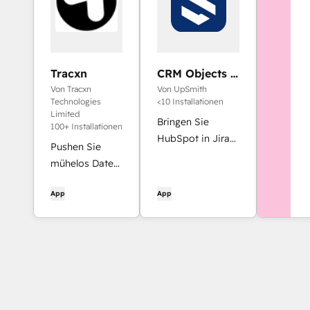
Tracxn
CRM Objects &
Query
Von Tracxn
Von UpSmith
Integration for
Technologies
<10 Installationen
Jira (Scrybe)
Limited
Bringen Sie
100+ Installationen
HubSpot in Jira
Pushen Sie
mit verknüpften
mühelos Daten
Objektdetails,
aus Tracxn in
dynamischen
App
App
HubSpot.
Abfragen,
Spiegelfeldwerten
und sofortigen
Einblicken in die
Arbeit Ihrer
Teams