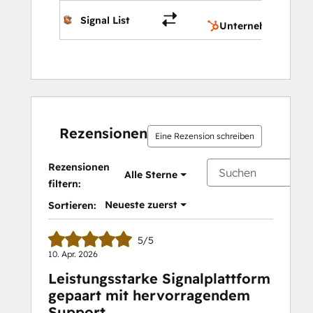
Unte
Signal List
Unternehmenseige
Rezensionen
Eine Rezension schreiben
Rezensionen
Alle Sterne
filtern:
Neueste zuerst
Sortieren:
5/5
10. Apr. 2026
Leistungsstarke Signalplattform
gepaart mit hervorragendem
Support