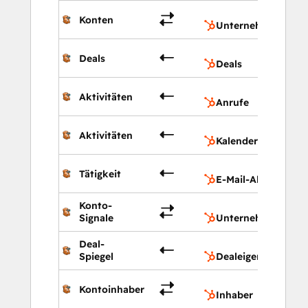
Unte
Konten
Unternehmen
Deals
Deals
Deals
Anru
Aktivitäten
Anrufe
Kale
Aktivitäten
Kalender
E-Mai
Tätigkeit
E-Mail-Aktivitäten
Konto-
Unte
Signale
Unternehmenseige
Deal-
Deale
Spiegel
Dealeigenschaften
Inha
Kontoinhaber
Inhaber