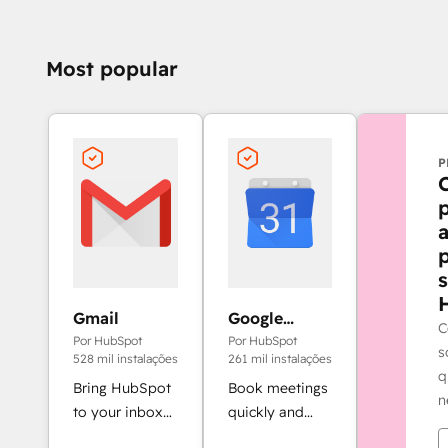
Most popular
P
Gmail
Google
C
Calendar
Por HubSpot
Por HubSpot
s
528 mil instalações
261 mil instalações
q
Bring HubSpot
Book meetings
n
to your inbox
quickly and
with the
easily with