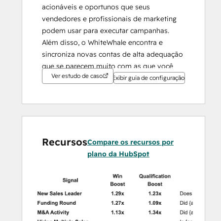
acionáveis e oportunos que seus 
vendedores e profissionais de marketing 
podem usar para executar campanhas. 
Além disso, o WhiteWhale encontra e 
sincroniza novas contas de alta adequação 
que se parecem muito com as que você 
Ver estudo de caso
conquistou no passado.
Exibir guia de configuração
Recursos
Compare os recursos por
plano da HubSpot