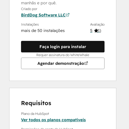
manhãs e por quê.
Criado por
BirdDog Software LLC
Instalações
Avaliação
mais de 50 instalações
5
(
1
)
Faça login para instalar
Requer assinatura do WhiteWhale
Agendar demonstração
Requisitos
Plano da HubSpot
Ver todos os planos compatíveis