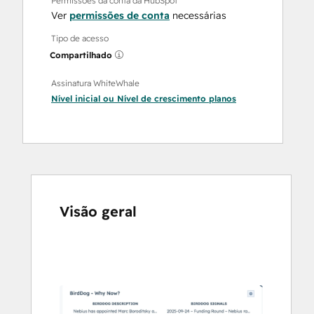
Permissões da conta da HubSpot
Ver
permissões de conta
necessárias
Tipo de acesso
Compartilhado
Assinatura WhiteWhale
Nível inicial
ou
Nível de crescimento
planos
Visão geral
Use
as
setas
para
ver