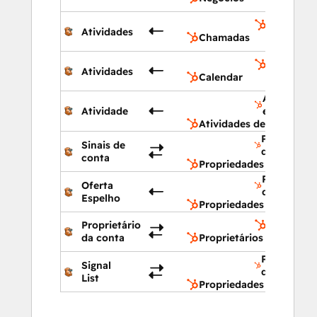
Chamada
Atividades
Chamadas
Calendar
Atividades
Calendar
Atividades
Atividade
e-mail
Atividades de e-mail
Propriedad
Sinais de
da empres
conta
Propriedades da empre
Propriedad
Oferta
do acordo
Espelho
Propriedades do acordo
Proprietário
Proprietár
da conta
Proprietários
Propriedad
Signal
da empres
List
Propriedades da empre